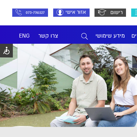
אזור אישי
רישום
073-7761127
ים
מידע שימושי
צרו קשר
ENG