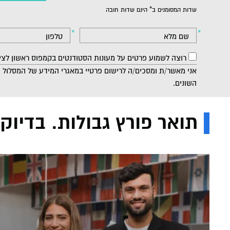
שדות המסומנים ב* הינם שדות חובה
חיי הקמפ
רישום ומי
הסיפור של
מנהל עסקי
המכון הי
יישומי
שם מלא
טלפון
חשבונאות A
חזון המכ
דיקאנט - 
מרכז חת 
מפגשי היכ
והרגולציה
רוצה לשמוע פרטים על מעונות הסטודנטים בקמפוס ראשון לציו
דבר הנשי
מעונות ס
מסלולי לי
ניהול מערכ
המרכז למ
אני מאשר/ת ומסכים/ה לרישום פרטיי במאגרי המידע של המסלול ה
וטיפולי
השונים.
סמסטר אב
כלכלה וניהו
חנות המכ
אקדמיה מ
מרכז דמרי
תואר פורץ גבולות. בדיוק
תקשורת BA
הקתדרה 
בעידן דיג
תקשורת וני
משפטים LLB
חינוך BA