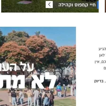
חיי קמפוס וקהילה
הגיע
לאן
ם, אין
ם
 בדיוק