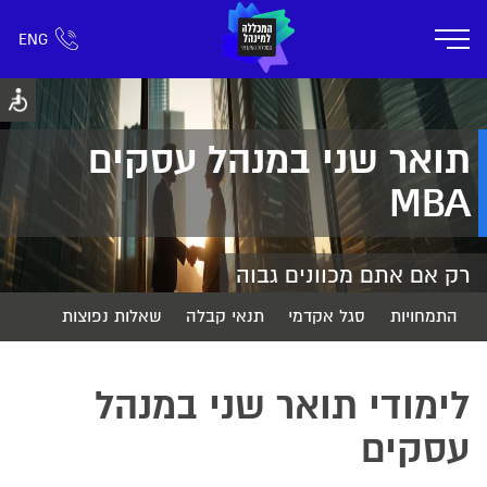
ENG
אזור אישי
חפש כל דבר
רישום ומידע
אודות
תוכניות הלימוד
קמפוס דימונה
חיי ק
תואר שני במנהל עסקים
MBA
רק אם אתם מכוונים גבוה
התמחויות
סגל אקדמי
תנאי קבלה
שאלות נפוצות
לימודי תואר שני במנהל
עסקים