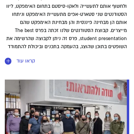
ולחשוף אותם לתעשייה ולאקו-סיסטם בתחום האימפקט, ליוו
הסטודנטים שני סטארט-אפים מתעשיית האימפקט וניתחו
אותם הן מבחינה פיננסית והן מבחינת האימפקט שהם
מייצרים. קבוצת הסטודנטים שלנו זכתה בפרס The best
student presentation, פרס זה ניתן לקבוצה שהרשימה את
השופטים בתוכן שהוצג, בהעמקה בתכנים וביכולת להתמודד
עם שאלות ותשובות מורכבות מהשופטים. בהובלתה של ד"ר
קראו עוד
מאיה פינגר-קרן.