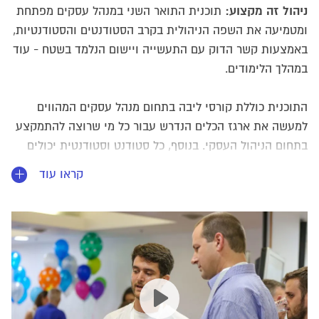
ניהול זה מקצוע:
תוכנית התואר השני במנהל עסקים מפתחת
ומטמיעה את השפה הניהולית בקרב הסטודנטים והסטודנטיות,
באמצעות קשר הדוק עם התעשייה ויישום הנלמד בשטח - עוד
במהלך הלימודים.
התוכנית כוללת קורסי ליבה בתחום מנהל עסקים המהווים
למעשה את ארגז הכלים הנדרש עבור כל מי שרוצה להתמקצע
בתחום הניהול העסקי. בנוסף, כל סטודנט וסטודנטית יכולים
לבחור באחת ממגוון ההתמחויות הקיימות במסלול, ביניהן:
קראו עוד
יזמות וחברות טכנולוגיה
מימון
שיווק ודיגיטל
מערכות
,
,
,
מידע ודאטה אנליטיקס
תוכנית מחקרית עם תזה
ו
לשוקלים
להמשיך ללימודי דוקטורט ועוד.
התוכנית מוצעת לסטודנטיות וסטודנטים בפורמט של למידה
משולבת, לאורך שלושה סמסטרים, 2 ימי לימודים בשבוע.
הלמידה, המשלבת יום לימודים מקוון ויום לימודים פרונטלי,