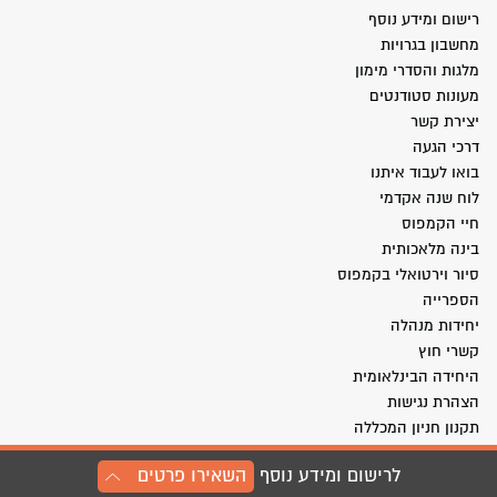
רישום ומידע נוסף
מחשבון בגרויות
מלגות והסדרי מימון
מעונות סטודנטים
יצירת קשר
דרכי הגעה
בואו לעבוד איתנו
לוח שנה אקדמי
חיי הקמפוס
בינה מלאכותית
סיור וירטואלי בקמפוס
הספרייה
יחידות מנהלה
קשרי חוץ
היחידה הבינלאומית
הצהרת נגישות
תקנון חניון המכללה
החנות שלנו
לרישום ומידע נוסף
השאירו פרטים
מכרזים