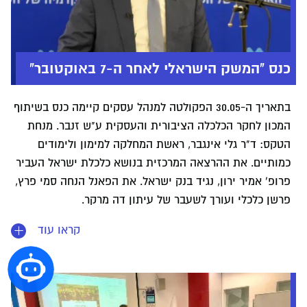
כנס "המשק הישראלי לאחר ה-7 באוקטובר"
בתאריך ה-30.05 הפקולטה למנהל עסקים קיימה כנס בשיתוף
המכון לחקר הכלכלה הציבורית והעסקית ע"ש זנבר. מנחת
הטקס: ד"ר גלי אינגבר, ראשת המחלקה למימון ולימודים
כמותיים. את ההרצאה המרכזית בנושא כלכלת ישראל העביר
פרופ' אמיר ירון, נגיד בנק ישראל. את הפאנל הנחה סמי פרץ,
פרשן כלכלי ועורך לשעבר של עיתון דה מרקר.
קראו עוד