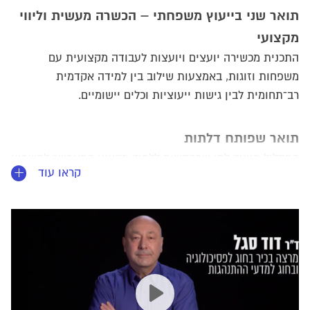
תואר שני בייעוץ משפחתי – הכשרה מעשית וליווי
מקצועי
התכנית מכשירה יועצים ויועצות לעבודה מקצועית עם
משפחות וזוגות, באמצעות שילוב בין למידה אקדמית
רב־תחומית לבין גישות ייעוציות וכלים יישומיים.
תואר שפותח דלתות
המסלול מיועד למי שמבקשים ללמוד מקצוע המאפשר להשפיע
קראו עוד
באמת וללוות אנשים, זוגות ומשפחות ברגעים המשמעותיים
של חייהן.
בוגרי ובוגרות התכנית יוכלו לעסוק בייעוץ משפחתי, לעבוד עם
זוגות ולבצע הדרכת הורים. הם יוכלו לסייע בשיפור מערכות
יחסים ובהתמודדות עם אתגרים ושינויים בחיים, ולעבוד
כעצמאיים בקליניקה פרטית או במסגרת ארגונים ועמותות.