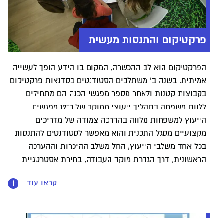
פרקטיקום והתנסות מעשית
הפרקטיקום הוא לב ההכשרה, המקום בו הידע הופך לעשייה
אמיתית. בשנה ב' משתלבים הסטודנטים בסדנאות פרקטיקום
בקבוצות קטנות ולאחר מספר מפגשי הכנה הם מתחילים
ללוות משפחה בתהליך ייעוצי ממוקד של כ־12 מפגשים.
הייעוץ למשפחות מלווה בהדרכה צמודה של מדריכים
מקצועיים מסגל התכנית והוא מאפשר לסטודנטים להתנסות
בכל אחד משלבי הייעוץ, החל משלב ההיכרות וההערכה
הראשונית, דרך הגדרת מוקד העבודה, בחירת אסטרטגיית
ההתערבות וסיכום התהליך.
קראו עוד
אל הפרקטיקום מגיעות משפחות באמצעות שיתופי הפעולה
הממושכים של התכנית עם ארגונים ועמותות כמו "פסיפס",
"הורות משמעותית", "מכללת הורים" ועוד. בזכות הפרקטיקום