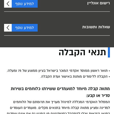
רישום אונליין
למידע נוסף
שאלות ותשובות
למידע נוסף
תנאי הקבלה
• תואר ראשון ממוסד אקדמי המוכר בישראל בציון ממוצע של 75 ומעלה.
• הקבלה ללימודים מותנת באישור ועדת הקבלה.
מתווה קבלה מיוחד למועמדים ששירתו כלוחמים בשירות
סדיר או קבע:
המסלול האקדמי המכללה למינהל מעריך את תרומתם של הלוחמים
למדינה ומציע מתווה קבלה מיוחד בתנאים מקלים. מועמדים העומדים
בתנאי הזכאות יוכלו להתקבל כסטודנטים מן המניין גם אם אינם עומדים