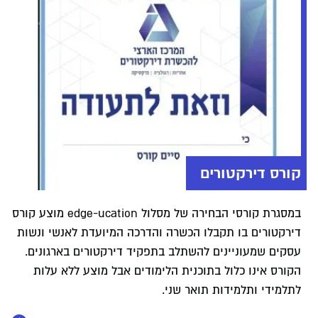
נחשפים הסטודנטים למגוון ארגונים שמעניקים ייעוץ משפחתי
ולקשת רחבה של סוגיות ייעוציות. זו הזדמנות לצבור ניסיון
אמיתי ולצאת לשדה עם ביטחון מקצועי, כבר מהיום הראשון.
קורס דירקטורים
במסגרת קורסי הבחירה של מסלול edge-ucation מוצע קורס
דירקטורים בו תקבלו הכשרה והדרכה המיועדת לאנשי ונשות
עסקים שמעוניינים להשתלב בתפקיד דירקטורים בארגונים.
הקורס אינו כלול בתוכנית הלימודים אבל מוצע ללא עלות
לתלמידי ותלמידות תואר שני.