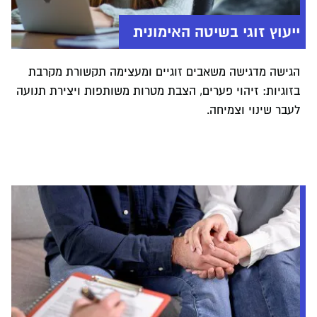
בחירה נוספת: שיטת אימגו או CBT.
ייעוץ זוגי בשיטה האימונית
כלים, ידע וזהות מקצועית
הגישה מדגישה משאבים זוגיים ומעצימה תקשורת מקרבת
הלימודים בתכנית מספקים גוף ידע עשיר ויציב, פרספקטיבות
בזוגיות: זיהוי פערים, הצבת מטרות משותפות ויצירת תנועה
מגוונות ואוסף רחב של כלים יישומיים. אלו יאפשרו לבוגרים
לעבר שינוי וצמיחה.
לעצב זהות מקצועית ייחודית וגמישה, המתאימה לאפיקים
מקצועיים שונים ולקשת רחבה של מקרים והקשרים.
חוויית הלימודים
חוויית הלימודים משלבת קורסי מליאה, קורסים סדנאיים
בקבוצות קטנות, התנסות מעשית, סימולציות ואירועי שיא של
למידה קהילתית: ימי עיון, הרצאות העשרה ומפגשי השראה
בנושאים מגוונים.
הלימודים מתקיימים בסביבה מקצועית חיה, המאפשרת
התנסות, שיח ולמידה מתוך מציאות אמיתית של עבודה עם