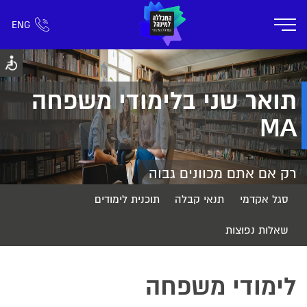
ENG
אזור אישי
חפש כל דבר
רישום ומידע
אודות
תוכניות הלימוד
קמפוס דימונה
חיי ק
תואר שני בלימודי משפחה
MA
רק אם אתם מכוונים גבוה
סגל אקדמי
תנאי קבלה
תוכנית לימודים
שאלות נפוצות
לימודי משפחה