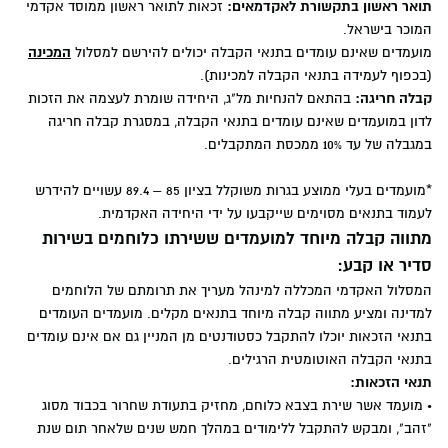
תואר ראשון בתקשורת לאקדמאים:
זכאות לתואר ראשון ממוסד אקדמי
המוכר בישראל.
מועמדים שאינם עומדים בתנאי הקבלה יכולים להירשם למסלול
המכינה
(בכפוף לעמידה בתנאי הקבלה למכינות).
קבלה
חריגה:
בהתאם להנחיות מל"ג, היחידה שומרת לעצמה את הזכות
לדון במועמדים שאינם עומדים בתנאי הקבלה, במסגרת קבלה חריגה
במגבלה של עד 10% ממכסת המתקבלים.
*מועמדים בעלי ממוצע בגרות משוקלל בציון 85 – 89.4 עשויים להידרש
לעמוד בתנאים מסוימים שייקבעו על ידי היחידה האקדמית.
מתווה קבלה מיוחד למועמדים ששירתו כלוחמים בשירות
סדיר או קבע:
המסלול האקדמי המכללה למינהל מעריך את תרומתם של הלוחמים
למדינה ומציע מתווה קבלה מיוחד בתנאים מקלים. מועמדים העומדים
בתנאי הזכאות יוכלו להתקבל כסטודנטים מן המניין גם אם אינם עומדים
בתנאי הקבלה האוטומטית הרגילים.
תנאי הזכאות:
•
מועמד אשר שירת בצבא כלוחם, מחזיק בתעודת שחרור בכבוד מסוג
"זהב", ומבקש להתקבל ללימודים במהלך חמש שנים שלאחר תום שנת