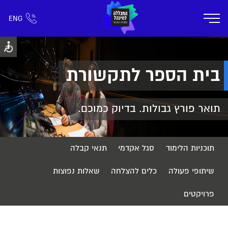
ENG
אזור אישי
חפש כל דבר
רישום ומידע
אודות
תוכניות הלימוד
קמפוס דימונה
חיי ק
בית הספר לתקשורת
תואר פורץ גבולות. בדיוק כמוכם.
תוכניות הלימוד
סגל אקדמי
תנאי קבלה
שיתופי פעולה
כלים להצלחה
שאלות נפוצות
פרויקטים