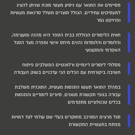
מסיימים את התואר עם ניסיון מעשי מוכח שניתן להציג
למעסיקים עתידיים, הכולל תוצרים משלל סדנאות מעשיות
ופרויקט גמר
חווית הלימודים הכוללת בבית הספר היא מהנה ומעצימה,
והלומדים והלומדות נהנים מיחס אישי ומפרה מצד הסגל
האקדמי והמקצועי
מסלולי לימודים דינמיים ורלוונטיים המשלבים פיתוח
חשיבה ביקורתית עם הכלים הכי עדכניים בשוק העבודה
במהלך התואר תעשו התנסות מעשית, התוכנית משלבת
עבודה בגופי תקשורת מגוונים, סיורים לימודיים והתנסות
בכלים טכנולוגיים מתקדמים
סגל מרצים המורכב מחוקרים בעלי שם עולמי לצד דמויות
מפתח בתעשיית התקשורת