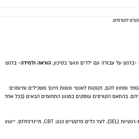
קדם לקורסים.
 -
הוראה ולמידה-
בדגש על עבודה עם ילדים ונוער בסיכון,
בדגש
פר ומחוץ להם, זקוקות לאנשי ונשות חינוך משכילים ומיומנים
כיהם. בהתאם הקורסים עוסקים במגוון התחומים הבאים (בכל אחד
• בתחום הרגש והנפש: פסיכולוגיה חיובית ומיומנויות חברתיות-רגשיות (SEL), לצד כלים פרקטיים כגון: CBT, מיינדפולנס, ייעוץ