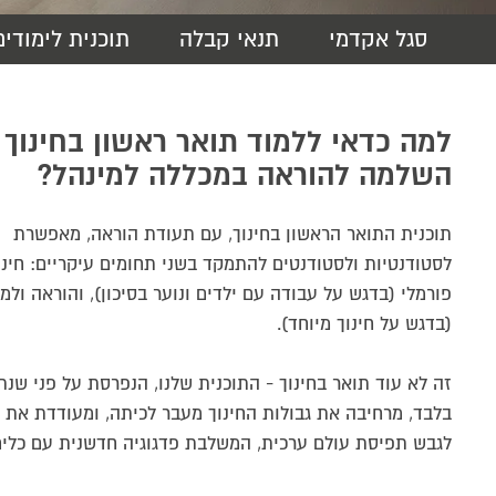
סגל אקדמי
תנאי קבלה
תוכנית לימודים
חיי הקמפ
רישום ומי
הסיפור של
מנהל עסקי
המכון הי
יישומי
חשבונאות A
חזון המכ
דיקאנט - 
מרכז חת 
מפגשי היכ
והרגולציה
למה כדאי ללמוד תואר ראשון בחינוך 
דבר הנשי
מעונות ס
מסלולי לי
ניהול מערכ
המרכז למ
השלמה להוראה במכללה למינהל?
וטיפולי
סמסטר אב
כלכלה וניהו
חנות המכ
אקדמיה מ
מרכז דמרי
תוכנית התואר הראשון בחינוך, עם תעודת הוראה, מאפשרת
תקשורת BA
הקתדרה 
לסטודנטיות ולסטודנטים להתמקד בשני תחומים עיקריים: חינו
בעידן דיג
פורמלי (בדגש על עבודה עם ילדים ונוער בסיכון), והוראה ולמ
תקשורת וני
(בדגש על חינוך מיוחד).
משפטים LLB
זה לא עוד תואר בחינוך - התוכנית שלנו, הנפרסת על פני שנת
חינוך BA
בלבד, מרחיבה את גבולות החינוך מעבר לכיתה, ומעודדת את 
לגבש תפיסת עולם ערכית, המשלבת פדגוגיה חדשנית עם כלי
מעשיים לחינוך עכשווי.