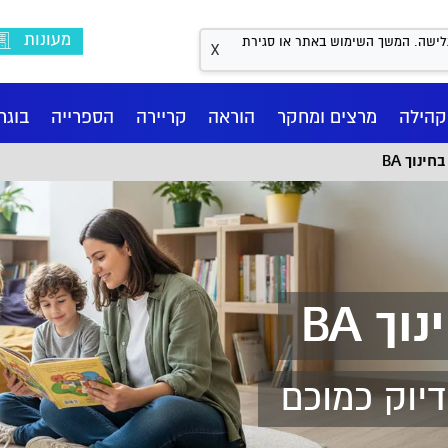
מעונות
Coo לשיפור חווית הגלישה. המשך השימוש באתר או סגירת
X
קהילה
מרצים ומחקר
הוראה
קריירה
הספרייה
בוגר
ינוך BA
ך BA
דיוק כמוכם