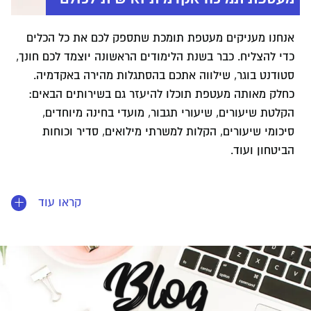
אנחנו מעניקים מעטפת תומכת שתספק לכם את כל הכלים
כדי להצליח. כבר בשנת הלימודים הראשונה יוצמד לכם חונך,
סטודנט בוגר, שילווה אתכם בהסתגלות מהירה באקדמיה.
כחלק מאותה מעטפת תוכלו להיעזר גם בשירותים הבאים:
הקלטת שיעורים, שיעורי תגבור, מועדי בחינה מיוחדים,
סיכומי שיעורים, הקלות למשרתי מילואים, סדיר וכוחות
הביטחון ועוד.
בנוסף אנו מעניקים שירותי נגישות במרכז הנגישות מהגדולים
קראו עוד
בארץ. המרכז מעניק בין היתר התאמות למידה על בסיס
שפה, עזרה בלקויות למידה, ליווי מקצועי, הכשרות ושירותי
תמיכה.