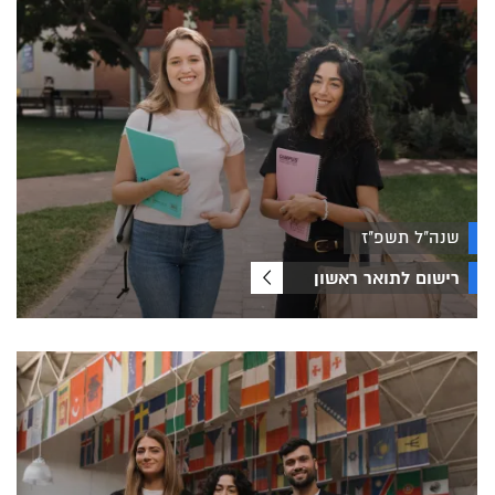
שנה"ל תשפ"ז
רישום לתואר ראשון