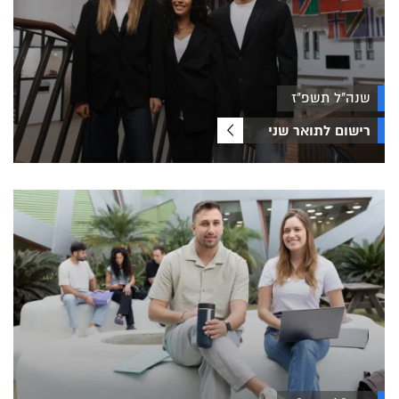
שנה"ל תשפ"ז
רישום לתואר שני