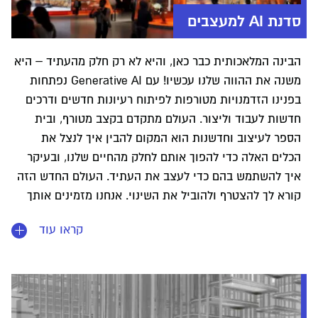
סדנת AI למעצבים
הבינה המלאכותית כבר כאן, והיא לא רק חלק מהעתיד – היא
משנה את ההווה שלנו עכשיו! עם Generative AI נפתחות
בפנינו הזדמנויות מטורפות לפיתוח רעיונות חדשים ודרכים
חדשות לעבוד וליצור. העולם מתקדם בקצב מטורף, ובית
הספר לעיצוב וחדשנות הוא המקום להבין איך לנצל את
הכלים האלה כדי להפוך אותם לחלק מהחיים שלנו, ובעיקר
איך להשתמש בהם כדי לעצב את העתיד. העולם החדש הזה
קורא לך להצטרף ולהוביל את השינוי. אנחנו מזמינים אותך
להיות חלק מהתהליך הזה, לגלות איך אפשר לרתום את כוחה
קראו עוד
של הבינה המלאכותית ולעשות שינוי אמיתי בעיצוב העולם
שסביבנו.