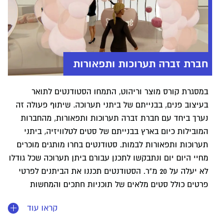
חברת זברה תערוכות ותפאורות
במסגרת קורס מוצר וריהוט, התמחו הסטודנטים לתואר
בעיצוב פנים, בבנייתם של ביתני תערוכה. שיתוף פעולה זה
נערך ביחד עם חברת זברה תערוכות ותפאורות, מהחברות
המובילות כיום בארץ בבנייתם של סטים לטלוויזיה, ביתני
תערוכות ותפאורות לבמות. סטודנטים בחרו מותגים מוכרים
מחיי היום יום ונתבקשו לתכנן עבורם ביתן תערוכה שכל גודלו
לא יעלה על 20 מ"ר. הסטודנטים תכננו את הביתנים לפרטי
פרטים כולל סטים מלאים של תוכניות חתכים והמחשות
באמצעות הדמיות וסרטונים אותם הציגו לבעלי החברה.
קראו עוד