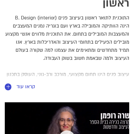
ראשון
התוכנית לתואר ראשון בעיצוב פנים B. Design (interior)
הינה הוותיקה והמובילה בארץ ועם בוגריה נמנים המעצבים
והמעצבות המובילים בתחום. את התוכנית מלווים אנשי מקצוע
מובילים הפעילים בתחומי העיצוב והאדריכלות בארץ. אנו
תמיד מתחדשים ומתאימים את עצמנו למה שקורה בעולם
העיצוב ולמה שבאמת חשוב בשוק העבודה.
עיצוב פנים הינו תחום מקצועי, מורכב ורב-גוני, העוסק בתכנון
ועיצוב חללים במרחב הבנוי במטרה לשפר את איכות חייהם של
קראו עוד
השוהים והמשתמשים בו.
ייחודה של התוכנית טמון בגישה האישית - המרצים והמרצות
שלנו הם אנשי ונשות מקצוע מנוסים, עם ניסיון מעשי וידע
עצום, והם כאן בשבילכם, ללוות אתכם לכל אורך הדרך. במהלך
הלימודים תקבלו כלים מעשיים, תצמחו מבחינה אישית,