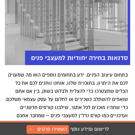
סדנאות בחירה יחודיות למעצבי פנים
בתחום עיצוב הפנים, ידע בתחומים נוספים הוא מה שמעניק
לכם את היתרון. בתוכנית שלנו, אנחנו נותנים לכם את כל
הכלים שתצטרכו כדי להצליח ולבלוט בשוק, בין אם אתם
שואפים להשתלב כשכירים או לחלום על עסק עצמאי משלכם.
כדי שתהיו מוכנים לכל אתגר, שילבנו קורסים חדשניים
ועדכניים כמו קורס נדל"ן למעצבי פנים – שמחבר אתכם
להזדמנויות הייחודיות של ענף הבנייה. בנוסף, קורס הטרנדים
לרישום ומידע נוסף
השאירו פרטים
שלנו יעניק לכם הבנה מעמיקה במגמות ובתחזיות המובילות