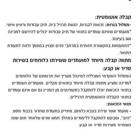
קבלה אוטומטית:
-מסלול בגרות:
זכאות לבגרות, הגשת תרגיל בית, תיק עבודות וראיון אישי.
*מועמדים שאינם עומדים בתנאי של תיק עבודות יכולים להירשם למכינה
360 בעיצוב.
*ההתמחות בתקשורת חזותית במרחבי פנים תצוין במסמך נלווה לתעודת
התואר.
מתווה קבלה מיוחד למועמדים ששירתו כלוחמים בשירות
סדיר או קבע:
המסלול האקדמי המכללה למינהל מעריך את תרומתם של הלוחמים
למדינה ומציע מתווה קבלה מיוחד בתנאים מקלים. מועמדים העומדים
בתנאי הזכאות יוכלו להתקבל כסטודנטים מן המניין גם אם אינם עומדים
בתנאי הקבלה האוטומטית הרגילים.
תנאי הזכאות:
•
מועמד אשר שירת בצבא כלוחם, מחזיק בתעודת שחרור בכבוד מסוג
"זהב", ומבקש להתקבל ללימודים במהלך חמש שנים שלאחר תום שנת
השחרור משירות סדיר או קבע.