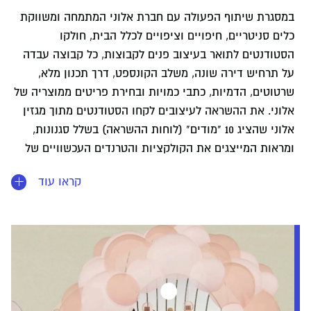
במסגרת שיתוף הפעולה עם חברת אלוני המתמחה ומשווקת
כלים סניטריים, חיפויים וציפויים לכלל הבית, חולקו
הסטודנטים לתואר בעיצוב פנים לקבוצות, כל קבוצה עבדה
על תרחיש דירה שונה, משלב הקונספט, דרך תכנון מלא,
שרטוטים, הדמיות, כתבי כמויות ובחירת פריטים ממוצריה של
אלוני. את ההשראה לעיצובים לקחו הסטודנטים מתוך מגזין
אלוני שהציג 10 "מודים" (לוחות ההשראה) בשלל סגנונות,
ומראות המייצגים את הקולקציות והטרנדים העכשוויים של
המעצבים המובילים בעולם. הקבוצה שזכתה במקום הראשון
קראו עוד
קיבלה 5,000 ש"ח והעיצוב שלה הוצג באולם התצוגה של
אלוני.