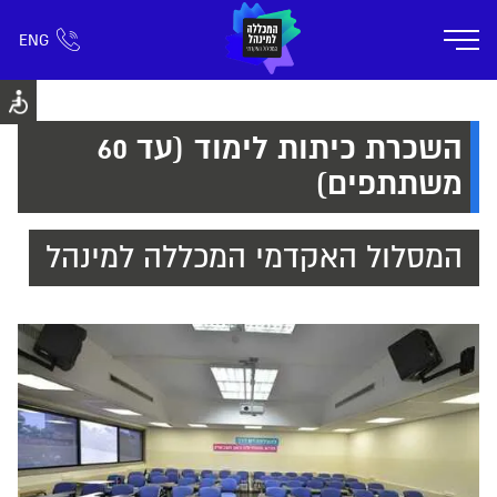
ENG
אזור אישי
חפש כל דבר
רישום ומידע
אודות
תוכניות הלימוד
קמפוס דימונה
חיי ק
השכרת כיתות לימוד (עד 60
משתתפים)
המסלול האקדמי המכללה למינהל