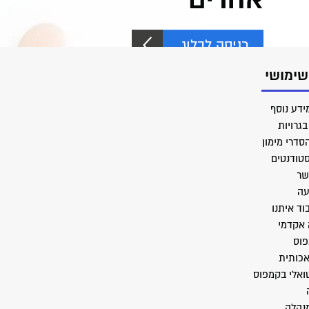
כניסה לבלוג
שימושי
ידע נוסף
גרויות
סדרי מימון
סטודנטים
שר
עה
וד איתנו
 אקדמי
פוס
אכותית
טואלי בקמפוס
מנהלה