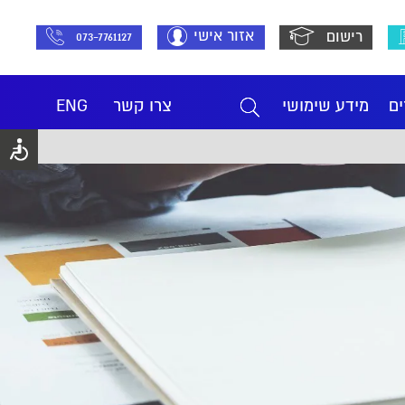
אזור אישי
רישום
073-7761127
ים
מידע שימושי
צרו קשר
ENG