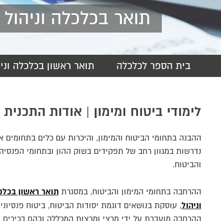
חיי הקמפ
רישום ומי
הסיפור של
מנהל עסקי
המכון הי
תואר בכלכלה וניהול
יישומי
חשבונאות A
חזון המכ
דיקאנט - 
מרכז חת 
מפגשי היכ
והרגולציה
דבר הנשי
מעונות ס
מסלולי לי
ניהול מערכ
המרכז למ
בית הספר לכלכלה
תואר ראשון בכלכלה וני
וטיפולי
סמסטר אב
כלכלה וניהו
חנות המכ
אקדמיה מ
מרכז דמרי
תקשורת BA
הקתדרה 
לימודי ביטוח ומימון | אודות התכנית
בעידן דיג
תקשורת וני
ההבנה בתחומי הביטוח והמימון, והיכרות עם כלים בתחומים אל
משפטים LLB
נדרשות במגוון רחב של תפקידים בשוק ההון ובתחומי הפנסיה
והביטוח.
חינוך BA
תואר ראשון בכלכ
ההרחבה בתחומי המימון והביטוח, במסגרת
וניהול
, עוסקת בנושאים דוגמת יסודות הביטוח, ביטוח פנסיוני 
ההרחבה מועברת על ידי מרצי ומרצות המכללה ובהם בכירים