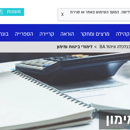
מעונות
Coo לשיפור חווית הגלישה. המשך השימוש באתר או סגירת
X
קהילה
מרצים ומחקר
הוראה
קריירה
הספרייה
בוגר
לכלה וניהול BA
לימודי ביטוח ומימון
ימון