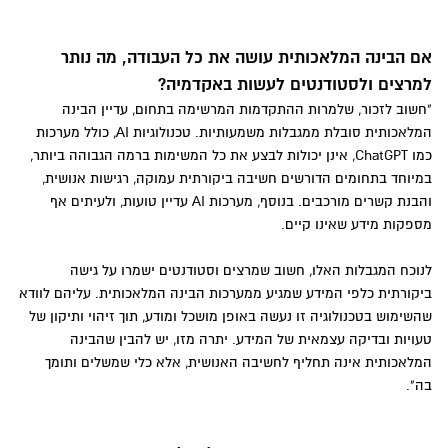
אם הבינה המלאכותית עושה את כל העבודה, מה נותר
למרצים ולסטודנטים לעשות באקדמיה?
"חשוב לזכור, שלמרות ההתקדמות המרשימה בתחום, עדיין הבינה
המלאכותית סובלת ממגבלות משמעותיות. טכנולוגיות AI, כולל מערכות
כמו ChatGPT, אינן יכולות לבצע את כל המשימות ברמה הגבוהה ביותר,
במיוחד בתחומים הדורשים חשיבה ביקורתית עמוקה, רגישות אנושית,
והבנת קשרים מורכבים. בנוסף, מערכות AI עדיין טועות, ולעיתים אף
מספקות מידע שאינו קיים.
לנוכח המגבלות האלו, חשוב שמרצים וסטודנטים ישמרו על גישה
ביקורתית כלפי המידע שמגיע ממערכות הבינה המלאכותית. עליהם לוודא
שהשימוש בטכנולוגיה זו נעשה באופן מושכל ומודע, תוך זיהוי ותיקון של
טעויות ובדיקה עצמאית של המידע. יתרה מזו, יש להבין שהבינה
המלאכותית אינה תחליף לחשיבה האנושית, אלא כלי שמשלים ותומך
בה".