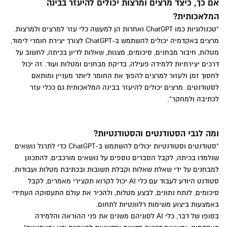
אם כך, כיצד מרצים ומרצות יכולים להיעזר בבינה
המלאכותית?
"טכנולוגיות כמו ChatGPT ואחרות הן למעשה כלי עזר למרצים ולמרצות.
מרצים באקדמיה יכולים להשתמש ב-ChatGPT לצורך יצירת חומרי לימוד,
מטלות, חיבור מבחנים, סיכומים, מצגות, שאלות לדיון בכיתה, לחשוב על
דרכים יצירתיות ללמידה פעילה, בדיקת מבחנים ומטלות ועוד. זה יכול
לחסוך זמן ולעזור למרצים להפוך את החומר ליותר מעניין ומותאם
לסטודנטים. מרצים יכולים להיעזר בבינה המלאכותית גם ככלי עזר
לכתיבה ולמחקר".
ומה לגבי הסטודנטים והסטודנטיות?
"סטודנטים וסטודנטיות יכולים להשתמש ב-ChatGPT כדי לתרגל נושאים
שנלמדו בכיתה, לקבל הסברים נוספים על נושאים מורכבים, להתכונן
למבחנים על ידי שאלת שאלות וקבלת תשובות ובכתיבת מטלות ועבודות.
סטודנט היודע לעבוד עם כלי AI יכול לקרוא תקצירי מאמרים, לקבל
סיכומים, לנתח נתונים, לבצע מטלות, ולהכיר את עולם התעסוקה העתידי
באמצעות ביצוע משימות רלוונטיות לתחום.
בסופו של דבר, כלי AI לסוגיהם משנים את פני ההוראה והלמידה