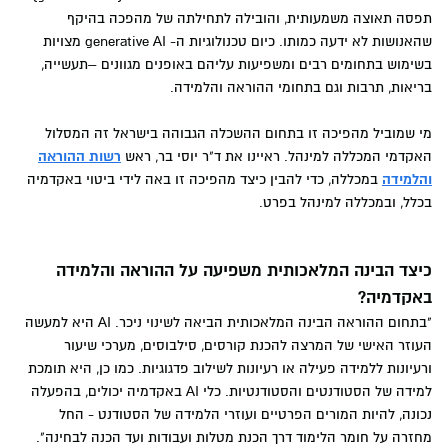
תפסה תאוצה משמעותית, והובילה לתחילתה של מהפכה בהיקף
שהאנושות לא ידעה כמותו. כיום טכנולוגיות ה- generative AI מצויות
בשימוש בתחומים רבים ומשפיעות עליהם באופנים מגוונים –תעשייה,
בריאות, תרבות וגם בתחומי ההוראה והלמידה.
מי שמוביל מהפיכה זו בתחום ההשכלה הגבוהה בישראל זה המסלול
האקדמי המכללה למינהל. ראיינו את ד"ר יוסי בר, ראש
רשות ההוראה
והלמידה
במכללה, כדי להבין כיצד מהפיכה זו באה לידי ביטוי באקדמיה
בכלל, ובמכללה למינהל בפרט.
כיצד הבינה המלאכותית משפיעה על ההוראה והלמידה
באקדמיה?
"בתחום ההוראה הבינה המלאכותית הביאה לשינוי ניכר. AI היא למעשה
העוזר האישי של המרצה להכנת קורסים, סילבוסים, מערכי שיעור
ורעיונות ללמידה פעילה או רעיונות לשילוב פדגוגיות. כמו כן, היא תומכת
למידה של הסטודנטים והסטודנטיות. כלי AI באקדמיה יכולים, בהפעלה
נכונה, להיות המורים הפרטיים ועוזרי הלמידה של הסטודנט - החל
מחזרה על חומר הלימוד דרך הכנת מטלות ועבודות ועד הכנה לבחינה".