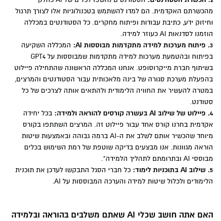
מהכשרתם האקדמית. הם למדו להשתמש בטכנולוגיות אלו לצורך תרגול
וחיזוק ידע, כתיבת עבודות ופיתוח מחקרים. כל הסטודנטים במכללה
הוזמנו לסדנאות AI כעוזר למידה.
3. פיתוח מערכות למידה מתקדמות מבוססות AI:
המכללה השקיעה
בפיתוח ובהטמעת מערכות למידה מתקדמות שמבוססות על GPT4
בשיתוף חברת מייקרוסופט. אנחנו המכללה הראשונה שהתחילה פיילוט
בהפעלת מערכת סגורה של בינה מלאכותית עבור הסטודנטים והמרצים,
במטרה להעשיר את החוויה הלימודית ולהתאים אותה לצרכים של כל
סטודנט.
4. פיילוט של שילוב AI בעשרה קורסים להוראה ולמידה:
בכל יחידה
אקדמית בחרנו קורס אחד עבור פיילוט זה. המרצים השתתפו בקורס
מיוחד שהכשיר אותם לשלב את ה-AI ברמה גבוהה ובאמצעות שיטות
הוראה מגוונות. אנו מבצעים בדיקה שוטפת של רמת השימוש בכלים
מבוססי AI ובתרומתם לתהליך הלמידה".
5. שילוב AI בתוכניות לימוד:
כל חברי הסגל התבקשו לעדכן את תוכנית
הלימודים ולכלול שיטות למידה והערכה המבוססות על AI.
האם אתה חושב שכלי AI שאתם משלבים בהוראה ובלמידה