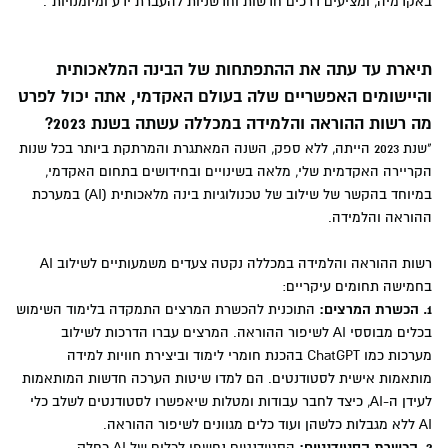
באקדמיה, ומציעים דרכים חדשות וחדשניות להעברת ידע ומיומנויות".
תיארת עד עתה את ההתפתחות של הבינה המלאכותית
והיישומים האפשריים שלה בעולם האקדמי, אתה יכול לפרט
מה רשות ההוראה והלמידה במכללה עשתה בשנת 2023?
"שנת 2023 הייתה, ללא ספק, השנה המאתגרת והמרתקת ביותר בכל שנות
הקריירה האקדמית שלי, מלאה בשינויים ובחידושים בתחום האקדמי,
במיוחד בהקשר של שילוב של טכנולוגיות בינה מלאכותית (AI) במערכת
ההוראה והלמידה.
רשות ההוראה והלמידה במכללה נקטה צעדים משמעותיים לשילוב AI
בחמישה תחומים עיקריים:
1. הכשרת המרצים:
התוכנית להכשרת המרצים התמקדה בלימוד השימוש
בכלים מבוססי AI לשיפור ההוראה. המרצים עברו הדרכות לשילוב
מערכות כמו ChatGPT בהכנת חומרי לימוד וביצירת חוויות למידה
מותאמות אישית לסטודנטים. הם למדו שיטות הערכה חדשות המותאמות
לעידן ה-AI, כיצד לחבר עבודות ומטלות שיאפשרו לסטודנטים לשלב כלי
AI ללא מגבלות כלשהן ועוד כלים מגוונים לשיפור ההוראה.
2. הכשרת הסטודנטים:
הסטודנטים נחשפו לכלים של AI כחלק