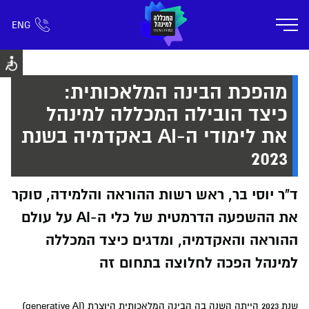
ENG
אזור אישי
חפש כל דבר
רישום ומידע
אודות
תוכניות הלימוד
קמפוס דימונה
חיי ק
מהפכת הבינה המלאכותית:
כיצד הובילה המכללה למינהל
את לימודי ה-AI באקדמיה בשנת
2023
ד"ר יוסי בר, ראש רשות ההוראה והלמידה, סוקר
את ההשפעה הדרמטית של כלי ה-AI על עולם
ההוראה והאקדמיה, ומדגים כיצד המכללה
למינהל הפכה לחלוצה בתחום זה
שנת 2023 הייתה השנה בה הבינה המלאכותית היוצרת (generative AI)