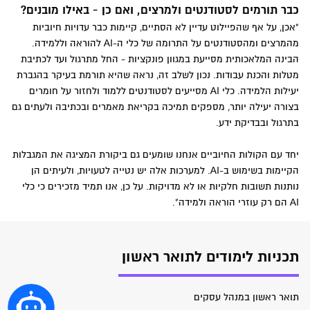
כבר תורמים לסטודנטים ולמרצים, ואם כן - באילו מובנים?
"אכן, על אף שהפיילוט עדיין לא הסתיים, קיימות כבר עדויות חיוביות
מהמרצים ומהסטודנטים על התרומה של כלי ה-AI להוראה וללמידה.
הבינה המלאכותית מסייעת במגוון פונקציות - החל מתרגול ועד לכתיבת
מטלות והכנת עבודות. נכון לשלב זה, נראה שהיא תורמת בעיקר בהגברת
יעילות הלמידה. כלי AI מסייעים לסטודנטים ללמוד ולחזור על חומרים
בצורה יעילה יותר, מספקים תמיכה בקריאת מאמרים ובכתיבה ולעתים גם
בתרגול ובבדיקת ידע.
יחד עם הקולות החיוביים אנחנו שומעים גם ביקורת המציגה את המגבלות
הקיימות בשימוש ב-AI. למערכות אלה יש נטייה לטעויות, ולעיתים הן
נותנות תשובות חלקיות או לא מדויקות. על כן, אנו תמיד מזכירים כי כלי
AI הם רק עוזרי הוראה ולמידה".
תכניות לימודים לתואר ראשון
תואר ראשון במנהל עסקים