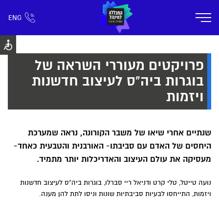
ENG
אזור אישי
חפש כל דבר
רישום ומידע
אודות
תוכניות הלימוד
קמפוס דימונה
חיי ק
פרויקטים מעוררי השראה של
בוגרות ביה"ס לעיצוב חדשנות
ויזמות
שנתיים אחרי שיאו של משבר הקורונה, נראה שמערכת
היחסים של האדם עם סביבתו- האורבנית והטבעית כאחד-
מעסיקה את עולם העיצוב והאדריכלות יותר מתמיד.
נועה טייטל, טלי קרט ודניאל ריי סברלו, בוגרות ביה"ס לעיצוב חדשנות
ויזמות, התייחסו לבעיות סביבתיות שונות וניסו לתת להן מענה.