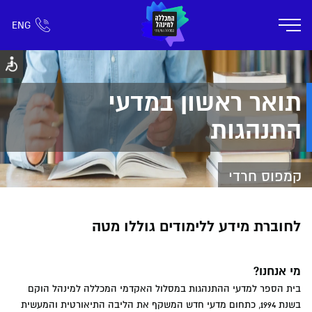
ENG
אזור אישי
חפש כל דבר
רישום ומידע
אודות
תוכניות הלימוד
קמפוס דימונה
חיי ק
תואר ראשון במדעי
התנהגות
קמפוס חרדי
לחוברת מידע ללימודים גוללו מטה
מי אנחנו?
בית הספר למדעי ההתנהגות במסלול האקדמי המכללה למינהל הוקם
בשנת 1994, כתחום מדעי חדש המשקף את הליבה התיאורטית והמעשית