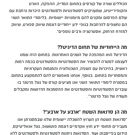
הכוללים שורה של קורסים בתחום המדיה, ההפקה, הארט
והקופירייטינג, שמעניקים לסטודנטיות ולסטודנטים היכרות נרחבת עם
עולם הפרסום ומקנים להם מיומנויות יישומיות. בלימודי התואר השני
הם נחשפים להרחבות בגופי ידע ייחודיים דוגמת שיווק ספורט, שיווק
למזרח הרחוק, אסטרטגיה ורבים נוספים".
מה הייחודיות של תחום הדיגיטל?
הדיגיטל הוא המהפכה של השנים האחרונות. בתחום הזה שמנו
לעצמנו למטרה להכשיר את הסטודנטיות והסטודנטים בכמה רמות.
ראשית, בהיכרות עם השפה, הטכנולוגיה והמגמות העקרוניות
והמסחריות בתחום. בנוסף, אנחנו מאפשרים להם להתמקצע בתחום.
במסגרת לימודי התואר השני אנו מציעים קורס של גוגל פרטנר בו
עוברים הסטודנטיות והסטודנטים את ההסמכות הדרושות ומקבלים
תעודה של גוגל פרטנר".
מה הן סדנאות השטח "ארבע על ארבע"?
"סדנאות השטח הן הערוץ להשכלה יישומית שלנו שבמסגרתן אנו
מעבירים תחומי ידע חוץ אקדמיים דוגמת פוטושופ, גוגל אנאליטיקס,
קידום בפייסבוק ועוד. הסדנאות ניתנות לסטודנטיות ולסטודנטים ללא