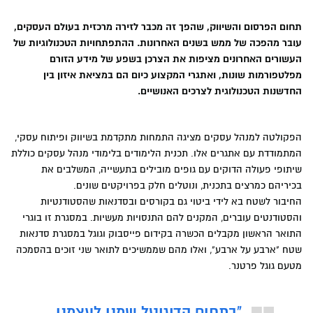
תחום הפרסום והשיווק, שהפך זה מכבר לזירה מרכזית בעולם העסקים,
עובר מהפכה של ממש בשנים האחרונות. ההתפתחויות הטכנולוגיות של
העשורים האחרונים מציפות את הצרכן בשפע של מידע הזורם
מפלטפורמות שונות, ואתגרי המקצוע כיום הם במציאת איזון בין
החדשנות הטכנולוגית לצרכים האנושיים.
הפקולטה למנהל עסקים מציגה התמחות מתקדמת בשיווק ופיתוח עסקי,
המתמודדת עם אתגרים אלו. תכנית הלימודים בלימודי מנהל עסקים כוללת
שיתופי פעולה הדוקים עם גופים מובילים בתעשייה, המשלבים את
בכיריהם כמרצים בתכנית, ונוטלים חלק בפרויקטים שונים.
החיבור לשטח בא לידי ביטוי גם בקורסים ובסדנאות שהסטודנטיות
והסטודנטים עוברים, המקנים להם התנסויות מעשיות. במסגרת זו בוגרי
התואר הראשון מקבלים הכשרה בקידום פייסבוק וגוגל במסגרת סדנאות
שטח "ארבע על ארבע", ואלו מהם שממשיכים לתואר שני זוכים בהסמכה
מטעם גוגל פרטנר.
"בתחום הדיגיטל שמנו לעצמנו