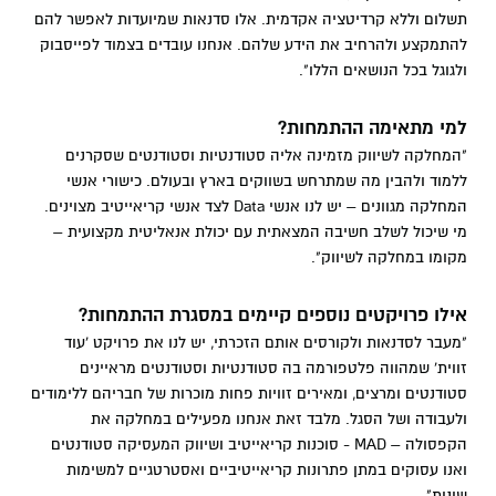
תשלום וללא קרדיטציה אקדמית. אלו סדנאות שמיועדות לאפשר להם
להתמקצע ולהרחיב את הידע שלהם. אנחנו עובדים בצמוד לפייסבוק
ולגוגל בכל הנושאים הללו".
למי מתאימה ההתמחות?
"המחלקה לשיווק מזמינה אליה סטודנטיות וסטודנטים שסקרנים
ללמוד ולהבין מה שמתרחש בשווקים בארץ ובעולם. כישורי אנשי
המחלקה מגוונים – יש לנו אנשי Data לצד אנשי קריאייטיב מצוינים.
מי שיכול לשלב חשיבה המצאתית עם יכולת אנאליטית מקצועית –
מקומו במחלקה לשיווק".
אילו פרויקטים נוספים קיימים במסגרת ההתמחות?
"מעבר לסדנאות ולקורסים אותם הזכרתי, יש לנו את פרויקט 'עוד
זווית' שמהווה פלטפורמה בה סטודנטיות וסטודנטים מראיינים
סטודנטים ומרצים, ומאירים זוויות פחות מוכרות של חבריהם ללימודים
ולעבודה ושל הסגל. מלבד זאת אנחנו מפעילים במחלקה את
הקפסולה – MAD - סוכנות קריאייטיב ושיווק המעסיקה סטודנטים
ואנו עסוקים במתן פתרונות קריאייטיביים ואסטרטגיים למשימות
שונות".