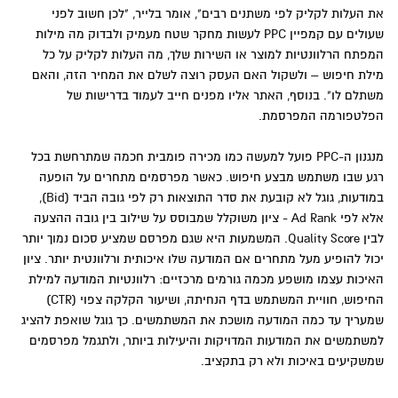
את העלות לקליק לפי משתנים רבים", אומר בלייר, "לכן חשוב לפני
שעולים עם קמפיין PPC לעשות מחקר שטח מעמיק ולבדוק מה מילות
המפתח הרלוונטיות למוצר או השירות שלך, מה העלות לקליק על כל
מילת חיפוש – ולשקול האם העסק רוצה לשלם את המחיר הזה, והאם
משתלם לו". בנוסף, האתר אליו מפנים חייב לעמוד בדרישות של
הפלטפורמה המפרסמת.
מנגנון ה-PPC פועל למעשה כמו מכירה פומבית חכמה שמתרחשת בכל
רגע שבו משתמש מבצע חיפוש. כאשר מפרסמים מתחרים על הופעה
במודעות, גוגל לא קובעת את סדר התוצאות רק לפי גובה הביד (Bid),
אלא לפי Ad Rank - ציון משוקלל שמבוסס על שילוב בין גובה ההצעה
לבין Quality Score. המשמעות היא שגם מפרסם שמציע סכום נמוך יותר
יכול להופיע מעל מתחרים אם המודעה שלו איכותית ורלוונטית יותר. ציון
האיכות עצמו מושפע מכמה גורמים מרכזיים: רלוונטיות המודעה למילת
החיפוש, חוויית המשתמש בדף הנחיתה, ושיעור הקלקה צפוי (CTR)
שמעריך עד כמה המודעה מושכת את המשתמשים. כך גוגל שואפת להציג
למשתמשים את המודעות המדויקות והיעילות ביותר, ולתגמל מפרסמים
שמשקיעים באיכות ולא רק בתקציב.