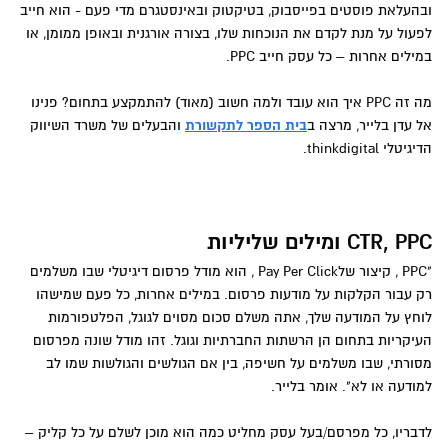
ובהעלאת פוסטים בפייסבוק, בטיקטוק ובאינסטגרם מדי פעם - הוא חייב
לפעול על מנת לקדם את הנוכחות שלו, בצורה אורגנית ובאופן ממומן, או
במילים אחרות – כל עסק חייב PPC.
מה זה PPC איך הוא עובד ולמה חשוב (מאוד) להתמקצע בתחום? פנינו
אל עדן בלייר, מרצה ב
בית הספר לתקשורת
והבעלים של משרד השיווק
הדיגיטלי thinkdigital.
CTR, PPC ומילים שליליות
"PPC , קיצור שלPay Per Click , הוא מודל פרסום דיגיטלי שבו משלמים
רק עבור הקלקות על מודעות פרסום. במילים אחרות, כל פעם שמישהו
לוחץ על המודעה שלך, אתה משלם סכום מסוים לגוגל, הפלטפורמות
העיקריות בתחום הן הרשתות החברתיות וגוגל. זהו מודל שונה מפרסום
מסורתי, שבו משלמים על חשיפה, בין אם הגולשים והגולשות שמו לב
למודעה או לא". אומר בלייר.
לדבריו, כל מפרסם/בעל עסק מחליט כמה הוא מוכן לשלם על כל קליק –