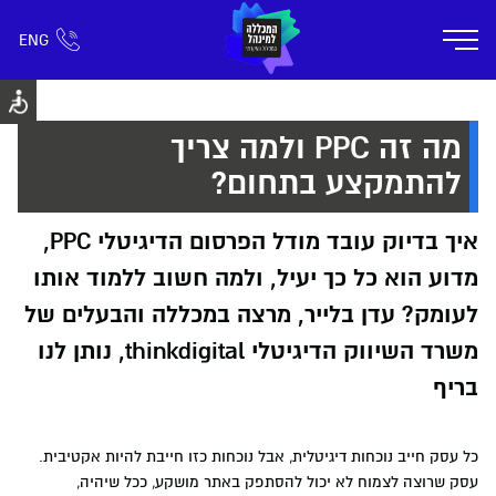
ENG
אזור אישי
חפש כל דבר
רישום ומידע
אודות
תוכניות הלימוד
קמפוס דימונה
חיי ק
מה זה PPC ולמה צריך
להתמקצע בתחום?
איך בדיוק עובד מודל הפרסום הדיגיטלי PPC,
מדוע הוא כל כך יעיל, ולמה חשוב ללמוד אותו
לעומק? עדן בלייר, מרצה במכללה והבעלים של
משרד השיווק הדיגיטלי thinkdigital, נותן לנו
בריף
כל עסק חייב נוכחות דיגיטלית, אבל נוכחות כזו חייבת להיות אקטיבית.
עסק שרוצה לצמוח לא יכול להסתפק באתר מושקע, ככל שיהיה,