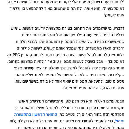
"לפחות פעם בשבוע מגיעים אלי לקוחות שנפגעו מקידום שנעשה בצורה
לא מקצועית", הוא אומר, "זה תחום שחשוב מאוד להתמקצע בו וללמוד
אותו לעומק".
לדבריו, מי שלומדים את התחום בצורה מקצועית יודעים לעשות שימוש
בכלים הרבים שמציעות הפלטפורמות גוגל והרשתות החברתיות
שמאפשרים מדידה של יעילות הקמפיין והתאמה שלו לצרכי הלקוח.
"הכלים האלו מאפשרים, למי שמכיר אותם לעומק, לעשות פילוחים
רלוונטיים, לפנות לקהל היעד בצורה מדויקת ועוד. לבנות קמפיין PPC זה
לא מסובך – אבל בשביל לעשות קמפיין טוב צריך להיות מקצוען בתחום.
חוסר מקצועיות יכול להוביל, למשל, לכך שהלקוח יוציא עשרות אלפי
שקלים על מילות חיפוש לא רלוונטיות, על הפנייה לאתר שלא נראה
מספיק טוב, ולהעלאת קמפיינים שאף אחד לא בודק במשך שבועות
ארוכים ולא עושה להם אופטימיזציה".
הבנת עולם ה-PPC היא רק חלק קטן מהכישורים הנדרשים מאנשי
תקשורת ושיווק בעידן המודרני. במכללה למינהל, משלבים את הידע
הפרקטי הזה בתוך תארים רלוונטיים כמו
התואר הראשון בתקשורת
וניהול
, כדי להעניק לסטודנטים ולסטודנטיות את הכלים לא רק 'להעלות
קמפיין', אלא להבין את האסטרטגיה השיווקית הרחבה שמאחוריו.