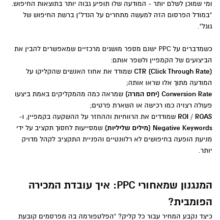
ומי שמוכן לשלם יותר - המודעה שלו תופיע גבוה יותר בתוצאות החיפוש.
"במודל הפרסום הזה למעשה מתחרים על הנדל"ן ברשת החיפוש של
גוגל".
כשמדברים על PPC ישנם מספר מושגים מרכזיים שמאפשרים להבין את
הביצועים של הקמפיין ולשפר אותם:
CTR (Click Through Rate)
שמודד את אחוז האנשים שהקליקו על
המודעה מתוך אלו שראו אותה;
Conversion Rate (יחס המרה)
שמראה כמה מהמקליקים באמת ביצעו
פעולה רצויה כמו רכישה או השארת פרטים;
ROI / ROAS
שמודדים את הרווחיות וההחזר על ההשקעה בקמפיין, ו-
Negative Keywords (מילים שליליות)
שמסייעות לחסוך תקציב על ידי
מניעת הופעה בחיפושים לא רלוונטיים והפניית התקציב לקהל מדויק
יותר.
המנגנון שמאחורי PPC: איך עובדת המכירה
הפומבית?
כיצד נקבע המחיר עבור כל קליק? "הפלטפורמה בה מפרסמים קובעת