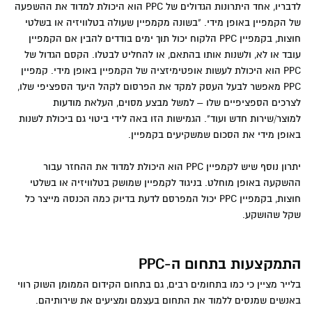
לדבריו, אחד היתרונות הגדולים של PPC הוא היכולת למדוד את ההשפעה
של הקמפיין באופן מידי. "בשונה מקמפיין שעולה בטלוויזיה או בשלטי
חוצות, בקמפיין PPC הלקוח יכול תוך ימים בודדים להבין אם הקמפיין
עובד או לא, ולשנות אותו בהתאם, או להחליט לבטלו. הקסם הגדול של
PPC הוא היכולת לעשות אופטימיזציה של הקמפיין באופן מידי. קמפיין
PPC מאפשר לבעל העסק למקד את הפרסום לקהל היעד הספציפי שלו,
לצרכים הספציפיים שלו – למשל מבצע מסוים, העלאת מודעות
למוצר/שירות חדש ועוד". הגמישות הזו באה לידי ביטוי גם ביכולת לשנות
באופן מידי את הסכום שמשקיעים בקמפיין.
יתרון נוסף שיש לקמפיין PPC הוא היכולת למדוד את ההחזר עבור
ההשקעה באופן מוחלט. בניגוד לקמפיין שמושק בטלוויזיה או בשלטי
חוצות, בקמפיין PPC יכול המפרסם לדעת בדיוק כמה הכנסה מייצר כל
שקל שהושקע.
התמקצעות בתחום ה-PPC
בלייר מציין כי כמו בתחומים רבים, גם בתחום הקידום הממומן השוק רווי
באנשים שמנסים ללמוד את התחום בעצמם ומציעים את שירותיהם.