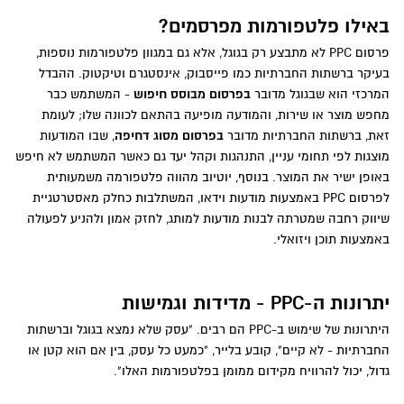
באילו פלטפורמות מפרסמים?
פרסום PPC לא מתבצע רק בגוגל, אלא גם במגוון פלטפורמות נוספות,
בעיקר ברשתות החברתיות כמו פייסבוק, אינסטגרם וטיקטוק. ההבדל
המרכזי הוא שבגוגל מדובר
בפרסום
מבוסס חיפוש
- המשתמש כבר
מחפש מוצר או שירות, והמודעה מופיעה בהתאם לכוונה שלו; לעומת
זאת, ברשתות החברתיות מדובר
בפרסום מסוג דחיפה
, שבו המודעות
מוצגות לפי תחומי עניין, התנהגות וקהל יעד גם כאשר המשתמש לא חיפש
באופן ישיר את המוצר. בנוסף, יוטיוב מהווה פלטפורמה משמעותית
לפרסום PPC באמצעות מודעות וידאו, המשתלבות כחלק מאסטרטגיית
שיווק רחבה שמטרתה לבנות מודעות למותג, לחזק אמון ולהניע לפעולה
באמצעות תוכן ויזואלי.
יתרונות ה-PPC - מדידות וגמישות
היתרונות של שימוש ב-PPC הם רבים. "עסק שלא נמצא בגוגל וברשתות
החברתיות - לא קיים", קובע בלייר, "כמעט כל עסק, בין אם הוא קטן או
גדול, יכול להרוויח מקידום ממומן בפלטפורמות האלו".