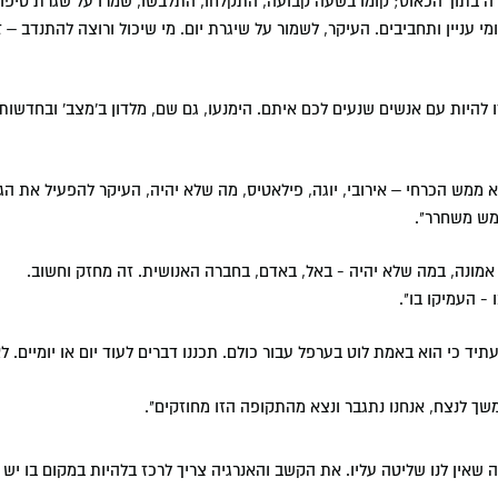
בתוך הכאוס; קומו בשעה קבועה, התקלחו, התלבשו, שמרו על שגרת טיפוח 
י עניין ותחביבים. העיקר, לשמור על שיגרת יום. מי שיכול ורוצה להתנדב – ז
להיות עם אנשים שנעים לכם איתם. הימנעו, גם שם, מלדון ב'מצב' ובחדשות
א ממש הכרחי – אירובי, יוגה, פילאטיס, מה שלא יהיה, העיקר להפעיל את ה
מש משחרר".
מונה, במה שלא יהיה - באל, באדם, בחברה האנושית. זה מחזק וחשוב.
- העמיקו בו".
ד כי הוא באמת לוט בערפל עבור כולם. תכננו דברים לעוד יום או יומיים. לא
משך לנצח, אנחנו נתגבר ונצא מהתקופה הזו מחוזקים".
 שאין לנו שליטה עליו. את הקשב והאנרגיה צריך לרכז בלהיות במקום בו יש ל