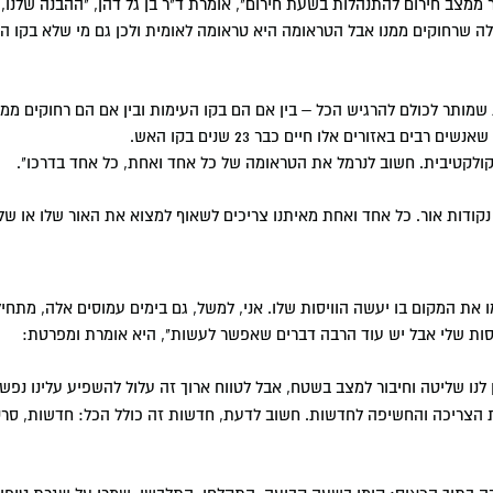
 ממצב חירום להתנהלות בשעת חירום", אומרת ד"ר בן גל דהן, "ההבנה שלנו,
מקצועית
לה שרחוקים ממנו אבל הטראומה היא טראומה לאומית ולכן גם מי שלא בקו הע
B
ללה
תמיכה וסיוע
לחקר התחרות
רות וימים פתוחים
מכינות
יחידות מנהלה
מדעי המחשב BSc
אגודת הסטודנטים
הקתדרה לזכויות אדם ע"ש
אמיל זולא
והסטודנטיות
א
טודנטים
מודי ערב
ות מידע BA
שפט שיתופי
החנות שלנו
מדעי הנתונים BSc
המרכז למדיניות המיסוי
הטבה בלעדית למימון התואר
הנציבות למגוון, שוויון וקהילה
מותר לכולם להרגיש הכל – בין אם הם בקו העימות ובין אם הם רחוקים ממנו
בישראל
ם באזורים אלו חיים כבר 23 שנים בקו האש.
יב
ל BA
ללה
קיימת
 לנדל"ן
פסיכולוגיה BA
למה ללמוד אצלנו?
איך בוחרים תחום לימוד?
המרכז למשפט ואנטישמיות
 קולקטיבית. חשוב לנרמל את הטראומה של כל אחד ואחת, כל אחד בדרכו".
להשכלה אקדמית
עיצוב פנים BDes
מרכז יזמות וחדשנות
נקודות אור. כל אחד ואחת מאיתנו צריכים לשאוף למצוא את האור שלו או של
יטלי
הול BA
פסיכולוגיה וכלכלה BA
כל תכניות תואר ראשון
 את המקום בו יעשה הוויסות שלו. אני, למשל, גם בימים עמוסים אלה, מתחי
וויסות שלי אבל יש עוד הרבה דברים שאפשר לעשות", היא אומרת ומפרטת:
לנו שליטה וחיבור למצב בשטח, אבל לטווח ארוך זה עלול להשפיע עלינו נפש
ת הצריכה והחשיפה לחדשות. חשוב לדעת, חדשות זה כולל הכל: חדשות, סרט