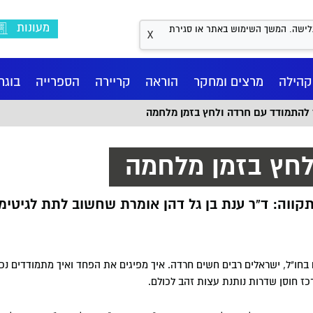
מעונות
Coo לשיפור חווית הגלישה. המשך השימוש באתר או סגירת
X
קהילה
מרצים ומחקר
הוראה
קריירה
הספרייה
בוגר
 להתמודד עם חרדה ולחץ בזמן מלחמה
לחץ בזמן מלחמה
תקווה: ד"ר ענת בן גל דהן אומרת שחשוב לתת לגיטי
בחו"ל, ישראלים רבים חשים חרדה. איך מפיגים את הפחד ואיך מתמודדים נכ
ז חוסן שדרות נותנת עצות זהב לכולם.
וס
דע
נו
ם BA
שראלי למשפט פלילי
אגף קשרי חוץ
מחשבון בגרויות
מדעי ההתנהגות BA
המרכז לאתיקה ואחריות
מרכז העצמה - חיבוק עוטף