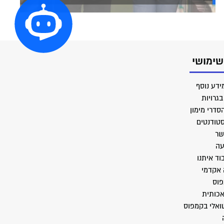
שימושי
ידע נוסף
גרויות
סדרי מימון
סטודנטים
שר
עה
וד איתנו
 אקדמי
פוס
אכותית
טואלי בקמפוס