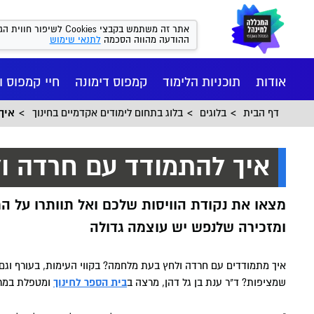
אתר זה משתמש בקבצי kies
ההודעה מהווה הסכמה
לתנאי שימוש
אודות
תוכניות הלימוד
קמפוס דימונה
חיי קמפוס ו
דף הבית
בלוגים
בלוג בתחום לימודים אקדמיים בחינוך
איך
איך להתמודד עם חרדה ו
מצאו את נקודת הוויסות שלכם ואל תוותרו על ה
ומזכירה שלנפש יש עוצמה גדולה
איך מתמודדים עם חרדה ולחץ בעת מלחמה? בקווי העימות, בעורף וגם 
שמציפות? ד"ר ענת בן גל דהן, מרצה ב
בית הספר לחינוך
ומטפלת במרכ
חיי הקמפ
רישום ומי
הסיפור של
מנהל עסקי
המכון הי