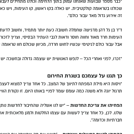
"כבר מספר שבועות שאנחנו עמוק בתוך הלחימה וכולנו מתחילים לעבור
יישומי
שכולנו בטראומה קולקטיבית. יש כאלה בקו ראשון, קו העימות, ויש כא
חשבונאות A
חזון המכ
דיקאנט - 
מרכז חת 
מפגשי היכ
זה אירוע גדול מאד עבור כולם".
והרגולציה
דבר הנשי
מעונות ס
מסלולי לי
ניהול מערכ
המרכז למ
ד"ר בן גל דהן מדגישה שחמלה חשובה כעת יותר מתמיד, וחשוב לדעת ש
וטיפולי
העימות חרד מאוד וחווה חוסר ודאות לגבי העתיד הבסיסי, וצריך לזכור שאנשים רבי
סמסטר אב
כלכלה וניהו
חנות המכ
אקדמיה מ
מרכז דמרי
אבל עבור כולם לגיטימי עכשיו לחוש חרדה, מכיוון שכולם חוו טראומה
תקשורת BA
הקתדרה 
"זכרו, לפני ואחרי הכל – לנפש האנושית יש עוצמה גדולה ובחשכה יש 
בעידן דיג
תקשורת וני
כך תגנו על עצמכם בשגרת החירום
משפטים LLB
"ויסות היא מילת המפתח לתיווך של המצב. כל אחד צריך למצוא לעצמו
תרגול יוגה ולא משנה כמה עומס עומד לפניי באותו היום. זו נקודת ה
חינוך BA
הפחיתו את צריכת החדשות –
"יש לנו אשליה שהחיבור לחדשות נותן 
שלנו. לכן, כל אחד צריך לעשות עם עצמו החלטות ולמנן מלאכותית א
חברתיות וכדומה".