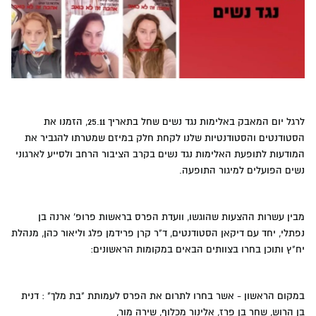
לרגל יום המאבק באלימות נגד נשים שחל בתאריך 25.11, הזמנו את
הסטודנטים והסטודנטיות שלנו לקחת חלק במיזם שמטרתו להגביר את
המודעות לתופעת האלימות נגד נשים בקרב הציבור הרחב ולסייע לארגוני
נשים הפועלים למיגור התופעה.
מבין עשרות ההצעות שהוגשו, וועדת הפרס בראשות פרופ' ארנה בן
נפתלי, יחד עם דיקאן הסטודנטים, ד"ר קרן פרידמן פלג וליאור כהן, מנהלת
יח"ץ ותוכן בחרו בצוותים הבאים במקומות הראשונים:
במקום הראשון - אשר בחרו לתרום את הפרס לעמותת "בת מלך" : דנית
בן הרוש, שחר בן פרז, אלינור מכלוף, שירה מור,