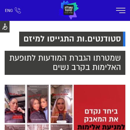
ENG
אזור אישי
חפש כל דבר
רישום ומידע
אודות
תוכניות הלימוד
קמפוס דימונה
חיי ק
סטודנטים.ות התגייסו למיזם
שמטרתו הגברת המודעות לתופעת
האלימות בקרב נשים