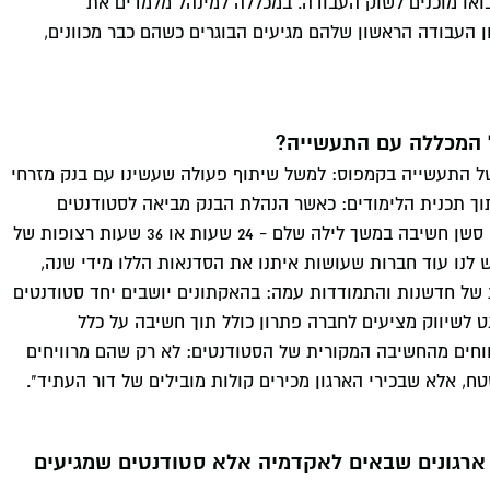
ואו מוכנים לשוק העבודה. במכללה למינהל מלמדים את
ן העבודה הראשון שלהם מגיעים הבוגרים כשהם כבר מכוונים,
ל המכללה עם התעשייה?
של התעשייה בקמפוס: למשל שיתוף פעולה שעשינו עם בנק מזרחי
וך תכנית הלימודים: כאשר הנהלת הבנק מביאה לסטודנטים
פרויקט אמתי שהם מעוניינים ליישם, ואז הסטודנטים מקיימים סשן חשיבה במשך לילה שלם - 24 שעות או 36 שעות רצופות של
ש לנו עוד חברות שעושות איתנו את הסדנאות הללו מידי שנה,
ות של חדשנות והתמודדות עמה: בהאקתונים יושבים יחד סטודנטים
 לשיווק מציעים לחברה פתרון כולל תוך חשיבה על כלל
רווחים מהחשיבה המקורית של הסטודנטים: לא רק שהם מרוויחים
ח, אלא שבכירי הארגון מכירים קולות מובילים של דור העתיד".
 ארגונים שבאים לאקדמיה אלא סטודנטים שמגיעים