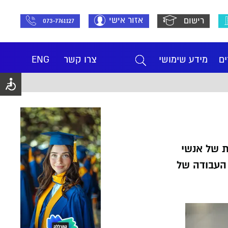
אזור אישי
רישום
073-7761127
ים
מידע שימושי
צרו קשר
ENG
ת של אנשי
 העבודה של