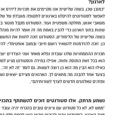
לארגון?
"כמובן שכן. בשנה שלישית אנו מקיימים את תכניות לידרס א
לאפשר לסטודנטים להיקלט בארגונים לתקופה מוגבלת של שלוש
משאבי אנוש, מחלקה משפטית ועוד. הסטודנט מקבל מנטור בתו
שונות בתוך הארגון כדי להבין באמת מה זה אומר להיות מנהל 
בשנה שלישית של הלימודים, הסטודנט זוכה לחוות את התעשיי
כן: זוכה להזדמנות להשאיר רושם חיובי ובמצב אופטימלי: לה
תכנית ההתמחויות שלנו עובדת נפלא מאחר ושני הצדדים יוצא
הוא בכל זאת התנסה וחווה. אפילו במידה והסטודנט מגיע ל
כאילו הוא הבין מה הוא כן רוצה לעשות. גם לומר 'זה לא זה
בצעד אחד להבנה מה מתאים לך. הארגונים מצידם יוצאים נשכ
ומזהים טאלנטים חדשים לצרף לשורותיהם".
נשמע מרתק. אלו סטודנטים זוכים להשתתף בתכנית
"ממש לא. לא כל סטודנט עם ציונים טובים בהכרח יהיה עובד ט