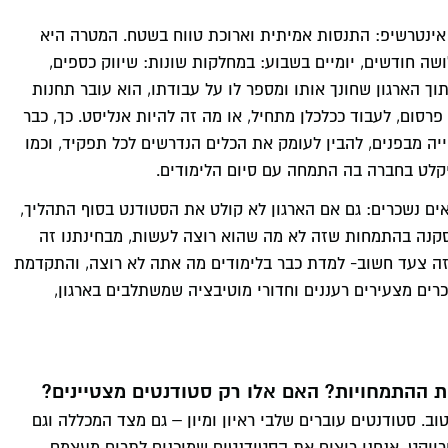
ו אינטרשיפ: התנסות אמיתית וארוכת טווח בשטח. המטרה היא
ה חודשים, יומיים בשבוע: במחלקות שונות: שיווק כספים,
ך הארגון שחונך אותו ומספר לו על עבודתו, הוא עובר תחנות
פרסום, לעבוד ככלכלן מתחיל, או מה זה להיות אנליסט. כך, כבר
ה מבפנים, להבין לעומק את הכלים הנדרשים לכל תפקיד, וכמו
יקלט בחברה בה התמחה עם סיום הלימודים.
ים נשכרים: גם אם הארגון לא קולט את הסטודנט בסוף התהליך,
מסקנה בהתמחות שזה לא מה שהוא רוצה לעשות, מבחינתנו זה
', זה צעד חשוב- למדת כבר בלימודים מה אתה לא רוצה, והתקדמת
רים מצעירים רעננים וחדורי מוטיבציה שמשתלבים בארגון,
 ההתמחויות? האם אלו רק סטודנטים מצטיינים?
וב. סטודנטים עוברים שלבי ראיון ומיון – גם מצד המכללה וגם