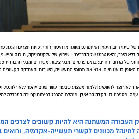
ל שינוי רחב היקף: האינטרנט משנה מן היסוד חוקי זכויות יוצרים והגנת פרט
ללא היכר, 'האינטרנט של הדברים' - שיבוץ של אלקטרוניקה, תוכנה וחיישני
ותי של מרחבי החיים: בתים פרטיים, מבני ציבור, משרדים ומבני תרבות יהפכ
 האופן בו אנו חיים, אלא את תחומי התעשייה, השירות והאחזקה הקשורים ב
 לא רוצה להשקיע וללמוד מקצוע שבעוד עשר שנים ייהפך ללא רלוונטי. ועל
 עמה, מספרת לנו
דקלה בר אילן
, מנהלת המרכז לפיתוח קריירה במכללה למינ
וק העבודה המשתנה היא להיות קשובים לצרכים המ
 למינהל מכוונים לקשרי תעשייה-אקדמיה, ורואים 