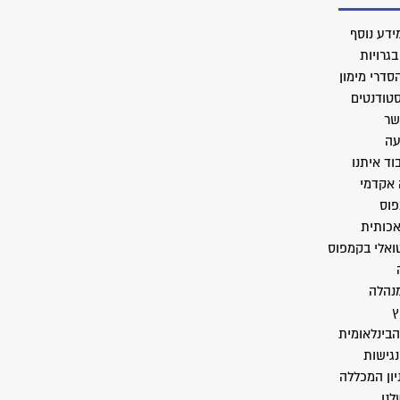
ידע נוסף
גרויות
סדרי מימון
סטודנטים
שר
עה
וד איתנו
 אקדמי
פוס
אכותית
טואלי בקמפוס
מנהלה
ץ
הבינלאומית
גישות
יון המכללה
לנו