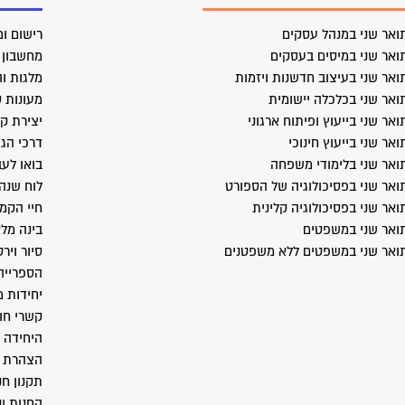
ואר שני במנהל עסקים
רישום ומ
ואר שני במיסים בעסקים
מחשבון ב
ואר שני בעיצוב חדשנות ויזמות
מלגות וה
ואר שני בכלכלה יישומית
מעונות 
ואר שני בייעוץ ופיתוח ארגוני
יצירת ק
ואר שני בייעוץ חינוכי
דרכי הג
ואר שני בלימודי משפחה
בואו לעב
ואר שני בפסיכולוגיה של הספורט
לוח שנה
ואר שני בפסיכולוגיה קלינית
חיי הקמ
ואר שני במשפטים
בינה מל
ואר שני במשפטים ללא משפטנים
סיור ויר
הספרייה
יחידות 
קשרי חו
היחידה 
הצהרת נ
תקנון חנ
החנות ש