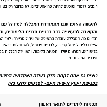
מצד הארגון, הסטודנט צריך להוכיח שהוא ראוי לקחת חלק בפ
רעבים ללמוד ומוכנים להיות פרואקטיביים. לא מדובר רק בציונ
למעשה האופן שבו מתמודדת המכללה למינהל עם הש
והקשבה לתעשייה כבר בבניית תכנית הלימודים, ו
"בדיוק כך. המכללה עובדת בתפיסה של ניהול קריירה: לצד 
אצלנו כלים לניהול קריירה, לבניית פרופיל, להתנהלות בראיון
בלימודים. המרצים שלנו, תכניות הלימוד, והאווירה הכללית 
וצרכיה המשתנים".
רוצים גם אתם לקחת חלק בעולם האקדמיה המשתנ
בפגישת ייעוץ אישית חינם- לפרטים לחצו כאן
תכניות לימודים לתואר ראשון
ת