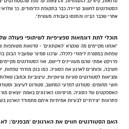
סדנאות, סיורים, התמחויות, והרצאות על מנת שהסטודנטים יב
הסטודנטים לחשוב קריירה כבר בתקופת הלימודים, כך שלראיו
אחרי שכבר הבינו והתנסו בעבודה מעשית".
תוכלי לתת דוגמאות ספציפיות לשיתופי פעולה ש
"אנחנו מקיימים מה שנקרא 'האקתונים' - סדנאות משותפות 
טפחות במסגרת לימודי כלכלה. ערכנו סמינר שמעביר הבנק בת
חשיבה, ופותרים לארגון את הסוגיה. כמו בנק מזרחי טפחות, י
ומביאות לסטודנטים סוגיות שיווקיות, עיצוביות וכמובן שאל
חוצי תחומים: סטודנט למדעי המחשב, סטודנט לעיצוב וסטודנט
האספקטים של הסוגיה. מניסיוננו הארגונים באמת יוצאים מו
פתרונות יצירתיים לבעיות אמיתיות איתם מתמודד הארגון בשט
האם הסטודנטים חווים את הארגונים 'מבפנים': לא