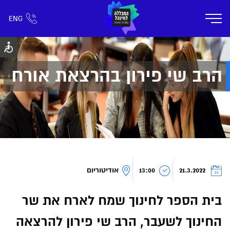
ENG
אזור אישי
חפש כל דבר
רישום ומידע
אודות
תוכניות הלימוד
קמפוס דימונה
חיי ק
הרב שי פירון בהרצאת אורח
21.3.2022
13:00
אודיטוריום
בית הספר לחינוך שמח לארח את שר
החינוך לשעבר, הרב שי פירון להרצאה