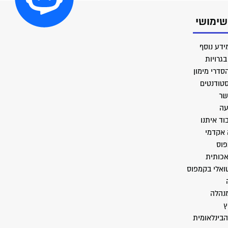
שימושי
ידע נוסף
גרויות
סדרי מימון
סטודנטים
שר
עה
וד איתנו
 אקדמי
פוס
אכותית
טואלי בקמפוס
מנהלה
ץ
הבינלאומית