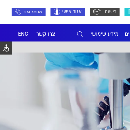
אזור אישי
רישום
073-7761127
ים
מידע שימושי
צרו קשר
ENG