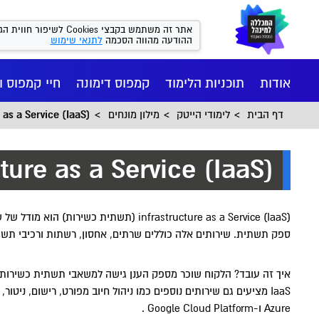
אתר זה משתמש בקבצי kies
ההודעה מהווה הסכמה
לתנאי שימוש
אודות
תוכניות הלימוד
קמפוס דימונה
חיי קמפוס ו
דף הבית
לימודי הייטק
מילון מונחים
rastructure as a Service (IaaS
Infrastructure as a Service (IaaS) –
infrastructure as a Service (IaaS) (תש
ספק תשתית. שירותים אלה כוללים שרתים, אחסון, רשתות ורכיבי תשת
איך זה עובד? הלקוח שוכר מספק הענן גישה למשאבי תשתית כשירותי
חיי הקמפ
רישום ומי
הסיפור של
מנהל עסקי
המכון הי
יישומי
Azure ו-Google Cloud Platform .