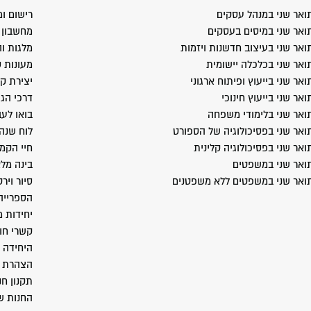
ואר שני במנהל עסקים
רישום ומ
ואר שני במיסים בעסקים
מחשבון ב
ואר שני בעיצוב חדשנות ויזמות
מלגות וה
ואר שני בכלכלה יישומית
מעונות 
ואר שני בייעוץ ופיתוח ארגוני
יצירת ק
ואר שני בייעוץ חינוכי
דרכי הג
ואר שני בלימודי משפחה
בואו לעב
ואר שני בפסיכולוגיה של הספורט
לוח שנה
ואר שני בפסיכולוגיה קלינית
חיי הקמ
ואר שני במשפטים
בינה מל
ואר שני במשפטים ללא משפטנים
סיור ויר
הספרייה
יחידות 
קשרי חו
היחידה 
הצהרת נ
תקנון חנ
החנות ש