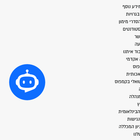
ידע נוסף
גרויות
סדרי מימון
סטודנטים
שר
עה
וד איתנו
 אקדמי
פוס
אכותית
טואלי בקמפוס
מנהלה
ץ
הבינלאומית
גישות
יון המכללה
לנו