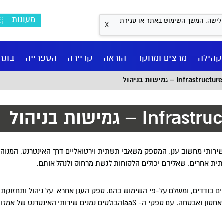
מעונות
Coo לשיפור חווית הגלישה. המשך השימוש באתר או סגירת
X
קהילה
מרצים ומחקר
הוראה
קריירה
הספרייה
בוגר
Inf) – גמישות בניהול
 גמישות בניהול
תית כשירות) הוא מודל של שירותי מחשוב ענן, המספק משאבי תשתית וירטואליים דרך האינטרנט, 
ית אחרים, שאליהם יכולים הלקוחות לגשת מרחוק ולנהל אותם.
ם בודדים, ומשלם על-פי השימוש בהם. ספק הענן אחראי על ניהול ותחזוקת
וס
דע
נו
ם BA
שראלי למשפט פלילי
אגף קשרי חוץ
מחשבון בגרויות
מדעי ההתנהגות BA
המרכז לאתיקה ואחריות
מרכז העצמה - חיבוק עוטף
מקצועית