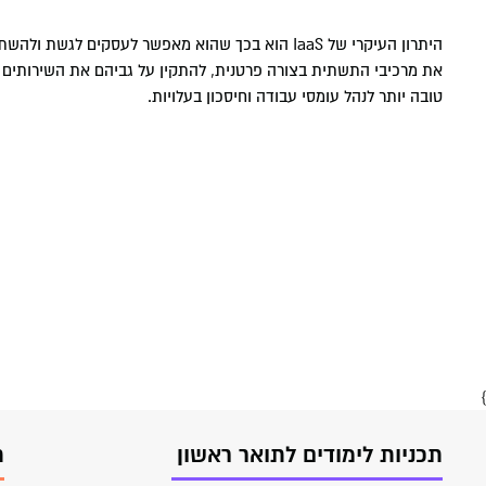
חשבונאות A
חזון המכ
דיקאנט - 
מרכז חת 
מפגשי היכ
והרגולציה
היתרון העיקרי של IaaS הוא בכך שהוא מאפשר לעסק
דבר הנשי
מעונות ס
מסלולי לי
ניהול מערכ
המרכז למ
את מרכיבי התשתית בצורה פרטנית, להתקין על גביהם את השירותים הס
וטיפולי
טובה יותר לנהל עומסי עבודה וחיסכון בעלויות.
סמסטר אב
כלכלה וניהו
חנות המכ
אקדמיה מ
מרכז דמרי
תקשורת BA
הקתדרה 
בעידן דיג
תקשורת וני
משפטים LLB
חינוך BA
}
תכניות לימודים לתואר ראשון
ת