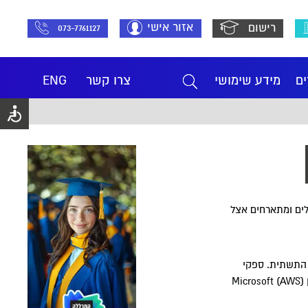
אזור אישי
רישום
073-7761127
ים
מידע שימושי
צרו קשר
ENG
המנוהלים ומתארחים אצל
 התשתית. ספקי
IaaS מציעים גם שירותים נוספים כמו ניהול חיוב מפורט, רישום, ניטור, אחסון ואבטחה. עם ספקי ה- IaaSהבולטים נמנים שירותי האינטרנט של אמזון (AWS) Microsoft