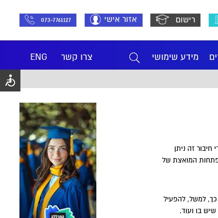
אזור אישי
רישום
073-7761127
ים
מידע שימושי
צרו קשר
ENG
די חיבור זה ניתן
תפתחות המואצת של
ידי כך, למשל, להפעיל
יש בו ועוד.