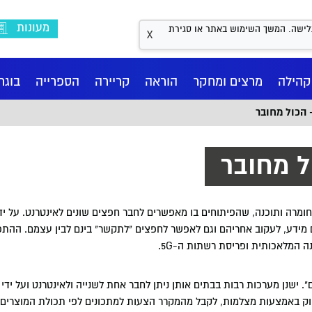
מעונות
Coo לשיפור חווית הגלישה. המשך השימוש באתר או סגירת
X
קהילה
מרצים ומחקר
הוראה
קריירה
הספרייה
בוגר
וא תחום המשלב חומרה ותוכנה, שהפיתוחים בו מאפשרים לחבר חפצים שונים לאינטרנט. על י
מידע, לעקוב אחריהם וגם לאפשר לחפצים "לתקשר" בינם לבין עצמם. הה
המלאכותית ופריסת רשתות ה-5G.
 הוא "הבית החכם". ישנן מערכות רבות בבתים אותן ניתן לחבר אחת לשנייה ולאינטרנט ועל 
וס
דע
נו
ם BA
שראלי למשפט פלילי
אגף קשרי חוץ
מחשבון בגרויות
מדעי ההתנהגות BA
המרכז לאתיקה ואחריות
מרכז העצמה - חיבוק עוטף
מקצועית
וק באמצעות מצלמות, לקבל מהמקרר הצעות למתכונים לפי תכולת המוצרים ש