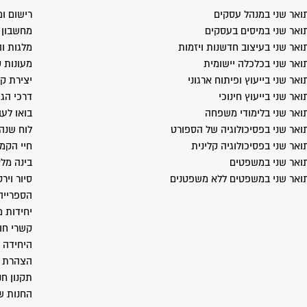
ואר שני במנהל עסקים
רישום ומ
ואר שני במיסים בעסקים
מחשבון ב
ואר שני בעיצוב חדשנות ויזמות
מלגות וה
ואר שני בכלכלה יישומית
מעונות 
ואר שני בייעוץ ופיתוח ארגוני
יצירת ק
ואר שני בייעוץ חינוכי
דרכי הג
ואר שני בלימודי משפחה
בואו לעב
ואר שני בפסיכולוגיה של הספורט
לוח שנה
ואר שני בפסיכולוגיה קלינית
חיי הקמ
ואר שני במשפטים
בינה מל
ואר שני במשפטים ללא משפטנים
סיור ויר
הספרייה
יחידות 
קשרי חו
היחידה 
הצהרת נ
תקנון חנ
החנות ש