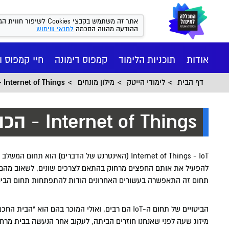
אתר זה משתמש בקבצי kies
ההודעה מהווה הסכמה
לתנאי שימוש
אודות
תוכניות הלימוד
קמפוס דימונה
חיי קמפוס ו
דף הבית
לימודי הייטק
מילון מונחים
Internet of Things - הכול מחובר
Internet of Things - הכול מחובר
Internet of Things - IoT (האינטרנט של הדברים) ה
להפעיל את אותם החפצים מרחוק בהתאם לצרכים שונים, לשאוב מהם 
תחום זה התאפשרה בעשורים האחרונים הודות להתפתחות תחום הבינה 
הביטויים של תחום ה-IoT הם רבים, ואולי המוכר בהם
חיי הקמפ
רישום ומי
הסיפור של
מנהל עסקי
המכון הי
יישומי
מיזוג שעה לפני שאנחנו חוזרים הביתה, לעקוב אחר הנעשה בבית מרח