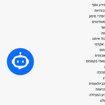
ידע נוסף
גרויות
סדרי מימון
סטודנטים
שר
עה
וד איתנו
 אקדמי
פוס
אכותית
טואלי בקמפוס
מנהלה
ץ
הבינלאומית
גישות
יון המכללה
לנו