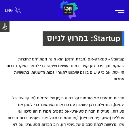
ENG
אזור אישי
חפש כל דבר
רישום ומידע
אודות
תוכניות הלימוד
קמפוס דימונה
חיי ק
Startup: במרוץ לגיוס
Startup - סטארט-אפ (חברת הזנק) הוא מונח המתייחס לחברות
שהוקמו תוך פרק זמן קצר. במונח עושים שימוש כדי לתאר בעיקר חברות
היי-טק, אם כי עושים בו גם שימוש לתאר יוזמות חדשניות בתעשיות
אחרות.
חברות סטארט אפ מוקמות על בסיס רעיון של היזמ.ת (או קבוצה של
יזמים), ובתחילת דרכן פועלות עם כח אדם מצומצם. כדי לממן את
פעילותן, מגייסות חברות סטארט-אפ כספים מקרנות הון סיכון ו/או
אנג'לים (משקיעים פרטיים) ו/או חממות טכנולוגיות. פעמים רבות חברות
אלו נדרשות לכמה סבבים של גיוסי הון. רוב חברות הסטארט-אפ לא