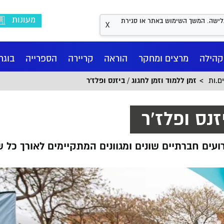
מעונות
Coo לשיפור חווית הגלישה. המשך השימוש באתר או סגירת
X
קהילה
מרצים ומחקר
הוראה
קריירה
הספרייה
בוגר
ם.ות
זמן ללמוד וזמן לחגוג / ביזנס ופלז'ר
זנס ופלז'ר
עים חברתיים שונים ומגוונים המתקיימים לאורך כל ש