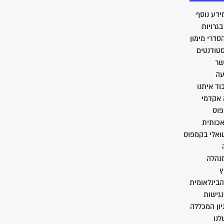
ידע נוסף
גרויות
סדרי מימון
סטודנטים
שר
עה
וד איתנו
 אקדמי
פוס
אכותית
טואלי בקמפוס
מנהלה
ץ
הבינלאומית
גישות
יון המכללה
לנו