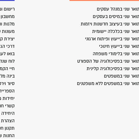
ואר שני במנהל עסקים
רישום ומ
ואר שני במיסים בעסקים
מחשבון ב
ואר שני בעיצוב חדשנות ויזמות
מלגות וה
ואר שני בכלכלה יישומית
מעונות 
ואר שני בייעוץ ופיתוח ארגוני
יצירת ק
ואר שני בייעוץ חינוכי
דרכי הג
ואר שני בלימודי משפחה
בואו לעב
ואר שני בפסיכולוגיה של הספורט
לוח שנה
ואר שני בפסיכולוגיה קלינית
חיי הקמ
ואר שני במשפטים
בינה מל
ואר שני במשפטים ללא משפטנים
סיור ויר
הספרייה
יחידות 
קשרי חו
היחידה 
הצהרת נ
תקנון חנ
החנות ש