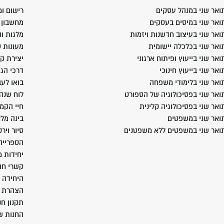
ואר שני במנהל עסקים
רישום ומ
ואר שני במיסים בעסקים
מחשבון ב
ואר שני בעיצוב חדשנות ויזמות
מלגות וה
ואר שני בכלכלה יישומית
מעונות 
ואר שני בייעוץ ופיתוח ארגוני
יצירת ק
ואר שני בייעוץ חינוכי
דרכי הג
ואר שני בלימודי משפחה
בואו לעב
ואר שני בפסיכולוגיה של הספורט
לוח שנה
ואר שני בפסיכולוגיה קלינית
חיי הקמ
ואר שני במשפטים
בינה מל
ואר שני במשפטים ללא משפטנים
סיור ויר
הספרייה
יחידות 
קשרי חו
היחידה 
הצהרת נ
תקנון חנ
החנות ש