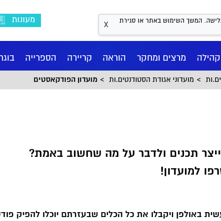
מעונות
Coo לשיפור חווית הגלישה. המשך השימוש באתר או סגירת
X
קהילה
מרצים ומחקר
הוראה
קריירה
הספרייה
בוגר
ם.ות
מועדוני אגודת הסטודנטים.ות
מועדון הפודקאסטים
ייצר תכנים ולדבר על מה שחשוב באמת?
פו למועדון!
וס
דע
נו
ם BA
שראלי למשפט פלילי
אגף קשרי חוץ
מחשבון בגרויות
מדעי ההתנהגות BA
המרכז לאתיקה ואחריות
מרכז העצמה - חיבוק עוטף
מקצועית
שית באולפן ויקבלו את כל הכלים שבעזרתם יוכלו להפיק פו