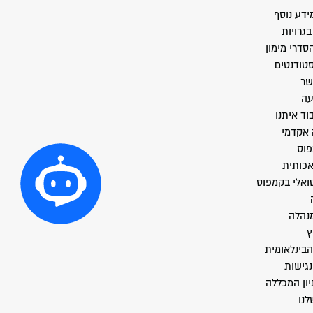
ידע נוסף
גרויות
סדרי מימון
סטודנטים
שר
עה
וד איתנו
 אקדמי
פוס
אכותית
טואלי בקמפוס
מנהלה
ץ
הבינלאומית
גישות
יון המכללה
לנו