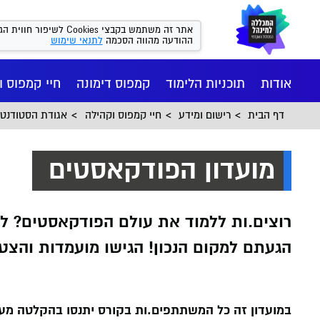
אתר זה משתמש בקבצי kies
ההודעה מהווה הסכמה
לתנאי שימוש
אודות
תוכניות הלימוד
קמפוס דימונה
חיי קמפוס ו
דף הבית
רישום ומידע
חיי קמפוס וקהילה
אגודת הסטודנטי
מועדון הפודקאסטים
רוצים.ות ללמוד את עולם הפודקאסטים? ל
הגעתם למקום הנכון! הגישו מועמדות והצטר
חיי הקמפ
רישום ומי
הסיפור של
מנהל עסקי
המכון הי
יישומי
במועדון זה כל המשתתפים.ות בקורס יתנסו בהקלטה מע