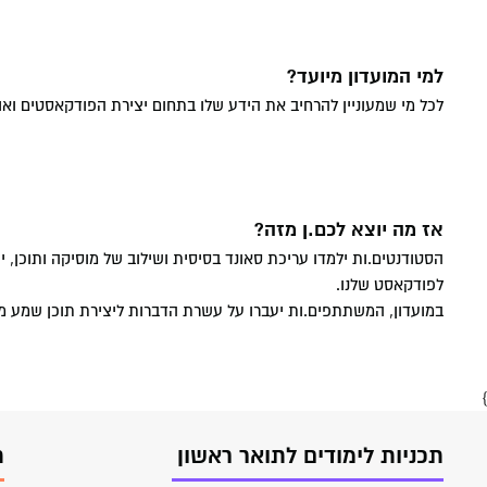
חשבונאות A
חזון המכ
דיקאנט - 
מרכז חת 
מפגשי היכ
והרגולציה
דבר הנשי
מעונות ס
מסלולי לי
ניהול מערכ
המרכז למ
למי המועדון מיועד?
וטיפולי
לכל מי שמעוניין להרחיב את הידע שלו בתחום יצירת הפודקאסטים ואול
סמסטר אב
כלכלה וניהו
חנות המכ
אקדמיה מ
מרכז דמרי
תקשורת BA
הקתדרה 
בעידן דיג
תקשורת וני
אז מה יוצא לכם.ן מזה?
הסטודנטים.ות ילמדו עריכת סאונד בסיסית ושילוב של מוסיקה ותוכן, יע
משפטים LLB
לפודקאסט שלנו.
חינוך BA
במועדון, המשתתפים.ות יעברו על עשרת הדברות ליצירת תוכן שמע משוב
}
תכניות לימודים לתואר ראשון
ת