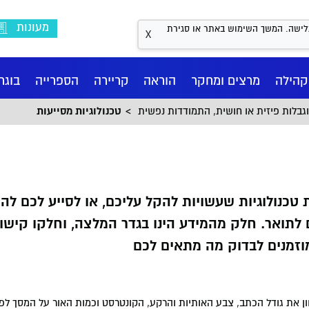
מעונות
Coo לשיפור חווית הגלישה. המשך השימוש באתר או סגירת
X
קהילה
מרצים ומחקר
הוראה
קריירה
הספרייה
בוגר
גבלות פיזית או חושית, התמודדות נפשית
טכנולוגיות מסייעות
 טכנולוגיות שעשויות להקל עליכם, או לסייע לכם לה
לתואר. חלק מהמידע הינו בגדר המלצה, וחלקו קישו
מוזמנים לבדוק מה מתאים לכם
ן את גודל הכתב, צבע האותיות והרקע, הקונטרסט וכמות האור על המסך ל