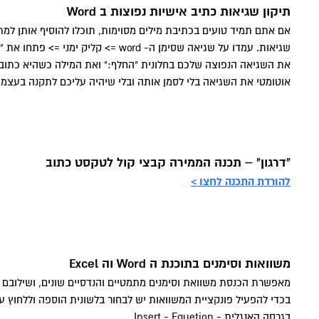
תיקון שגיאות כתיב אישיות נפוצות ב Word
שגיאות. עמדו על שגיאה שסימן ה- word
את השגיאה הנפוצה שלכם בחלונית "החלף:" ואת המילה כשהיא כתובה נ
אוטומטי את השגיאה בלי לסמן אותה ובלי שיהיה עליכם לתקנה בעצמכ
"דרגון" – תכנה הממירה קבצי קול לטקסט כתוב
להורדת התכנה לחצו >
משוואות וסימנים בתוכנת ה Word וה Excel
מאפשרת הכנסת משוואת וסימנים מתמטיים והנדסיים שונים, ושילובם ב
בכדי להפעיל פונקציית המשוואות יש לבחור בלשונית הוספה וללחוץ ע
בגרסה האנגלית - Insert - Equetion