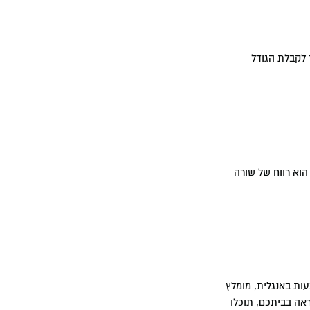
וץ ומקישים אל מקשי + או - עד לקבלת הגודל
הוא רווח של שורה
ות באנגלית, מומלץ
ה בביתכם, תוכלו