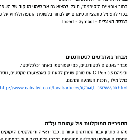
בתוך אופציית ה"סימנים", תוכלו למצוא גם את סימני הניקוד של השפ
בכדי להפעיל פונקציות סימנים יש לבחור בלשונית הוספה וללחוץ על סי
בגרסה האנגלית - Insert - Symbol
מבחר גאדג'טים לסטודנטים
מבחר גאג'טים לסטודנטים, כפי שפורסמו באתר "כלכליסט",
וביניהם C-Pen 3.5 עט סורק שניתן להעתיק באמצעותו טקסטים, נוסחאות וכד'.
כולל מילון, תכנת השמעה ותרגום.
http://www.calcalist.co.il/local/articles/0,7340,L-3517888,00.html
הספרייה המוקלטת של עמותת על"ה
מהווה פתרון עבור סטודנטים עיוורים, כבדי ראייה ודיסלקטים הזקוקים
הספרייה ואולפני ההקלטה ממוקמים במרכז הלמידה לעיוור בקמפוס הר