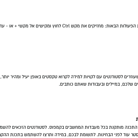
לקריאה ברורה וקלה יותר של הטקסטים במהלך הגלישה ניתן לבצע את הפעולות הבאות: מחזיקים את מקש Ctrl לח
רים לסטודנטים עם לקויות למידה לקרוא טקסטים באופן יעיל ומהיר יותר, 
יים שלכם, במיילים ובעבודות שאתם כותבים.
 התכנה מותקנת בכל מעבדות המחשבים בקמפוס. לסטודנטים הזכאים להשמע
ר עוד לפני הבחינות. לתשומת לבכם, במידה ותרצו להשתמש בתכנת ההקרא