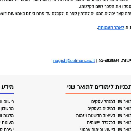
ספקו את הספר לשם הקלטתו.
שמה קצר יכולים המנויים להזמין ספרים ולקבלם עד פתח ביתם באמצעות דוא
נות
לאתר העמותה
.
03-6 |
nagish@colman.ac.il
כניות לימודים לתואר שני
מידע 
ואר שני במנהל עסקים
רישום ומ
ואר שני במיסים בעסקים
מחשבון ב
ואר שני בעיצוב חדשנות ויזמות
מלגות וה
ואר שני בכלכלה יישומית
מעונות 
ואר שני בייעוץ ופיתוח ארגוני
יצירת ק