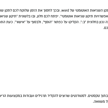
אם אתם תמיד טועים בכתיבת מילים מסוימות, תוכלו להוסיף אותן למתקן השגיאות האוטומטי של word, ובכך לחסוך את
 => קליק ימני => פתחו את "אפשרויות תיקון שגיאות אוטומטי". יפתח לכם חלון, ובו בלשונית "תיקון 
כון בחלונית "ב:". הקליקו על כפתור "הוסף", ולבסוף על "אישור". כעת הת
ם.
תוך טקסטים. לסטודנטים שרוצים להקליד תרגילים ועבודות במקצועות הריאל
ל משוואה.