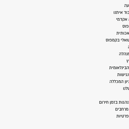
עה
וד איתנו
 אקדמי
פוס
אכותית
טואלי בקמפוס
מנהלה
ץ
הבינלאומית
גישות
יון המכללה
לנו
הגות בזמן חירום
מרחבים
פרטיות