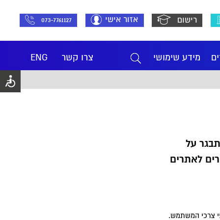
אזור אישי
רישום
073-7761127
ים
מידע שימושי
צרו קשר
ENG
תבגר על
רים לאתרים
פי צרכי המשתמש.