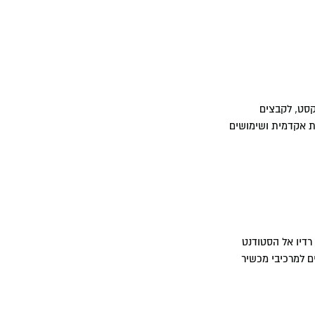
מיר מסמכי PDF וקבצי תמונה המכילים טקסט, לקבצים
כז לנגישות אקדמית ושימושים
י רדיו אל הסטודנט
 למרכיבי מכשיר