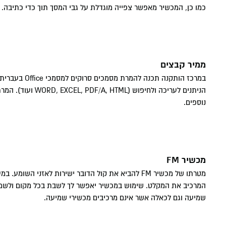
כמו כן, המכשיר מאפשר צפייה מוגדלת על גבי המסך תוך כדי כתיבה.
חיי הקמפ
רישום ומי
הסיפור של
מנהל עסקי
המכון הי
יישומי
חשבונאות A
חזון המכ
דיקאנט - 
מרכז חת 
מפגשי היכ
והרגולציה
דבר הנשי
מעונות ס
מסלולי לי
ניהול מערכ
המרכז למ
ממיר קבצים
וטיפולי
סמסטר אב
כלכלה וניהו
חנות המכ
אקדמיה מ
מרכז דמרי
הניתנים לעריכה 
נוספים.
תקשורת BA
הקתדרה 
בעידן דיג
תקשורת וני
משפטים LLB
מכשיר FM
מטרתו של מכשיר FM להביא את קול הדובר ישירות לאזני
חינוך BA
המרכיב את המקלט. שימוש במכשיר יאפשר לך לשבת בכל מקום ולשמוע
שמיעה וגם לכאלה אשר אינם מרכיבים מכשירי שמיעה.