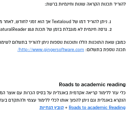
להוריד תכנות הקראה שונות וחינמיות ברשת:
ניתן להוריד דמו של Textaloud אך הוא זמני לחודש, לאחר מכן יש לרכוש את התכנה בכדי להמשיך בשימוש.
גרסה חינמית לא מוגבלת בזמן של תכנת Free NaturalReader 10.0.
כמובן שאת התוכנות הללו ותוכנות נוספות ניתן להוריד בתשלום לשימ
תכנה נוספת בתשלום:
http://www.gingersoftware.com/
Roads to academic reading
כלי עזר ללימוד קריאה אקדמית באנגלית על בסיס הכרות עם אוצר המי
הנקרא באנגלית וגם ניתן להפוך אותו לכלי ללימוד עצמי ולהתקדם בעז
Roads to academic Reading
+
קובץ הנחיות