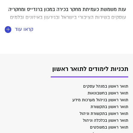
ענת משמשת כעמיתת מחקר בכירה במכון ברנדייס ומחקריה
עוסקים בשירות הציבורי בישראל ובגירעון באיזונים ובלמים
בדמוקרטיה בישראל. בוגרת תואר ראשון (בהצטיינות) ותואר
קראו עוד
שני מחקרי (בהצטיינות יתרה) מאוניברסיטת בר אילן. מחקרה
עסק במימון ציבורי לחדשנות בדגש על תמריצי מס לממציאים
בהשוואה לזכויות קנייניות.
תכניות לימודים לתואר ראשון
תואר ראשון במנהל עסקים
תואר ראשון בחשבונאות
תואר ראשון בניהול מערכות מידע
תואר ראשון בתקשורת
תואר ראשון בתקשורת וניהול
תואר ראשון בכלכלה וניהול
תואר ראשון במשפטים