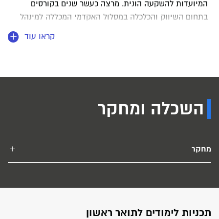
המיועדות להשקעה הונית. מרצה כעשר שנים בקורסים
בתחום השיווק והכלכלה במסלול האקדמי המכללה למינהל
ובמוסדות אקדמיים כאוניברסיטת ת"א ו"הקריה אקדמית".
קראו עוד
בעבר הרצתה בקורסים בתחום השיווק במסגרת מ.ט.י ומשרד
העבודה. משמשת כעוזרת מחקר לפרופ' אתגר וכאסיסטנטית
בהתמחות בשיווק בלימודי תואר ראשון ושני במסלול האקדמי
המכללה למינהל.
השכלה ומחקר
מחקר
תכניות לימודים לתואר ראשון