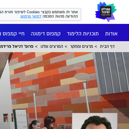
אתר זה משתמש בקבצי kies
ההודעה מהווה הסכמה
לתנאי שימוש
אודות
תוכניות הלימוד
קמפוס דימונה
חיי קמפוס ו
דף הבית
מרצים ומחקר
המרצים שלנו
פרופ' דניאל פרידמן
חיי הקמפ
רישום ומי
הסיפור של
מנהל עסקי
המכון הי
יישומי