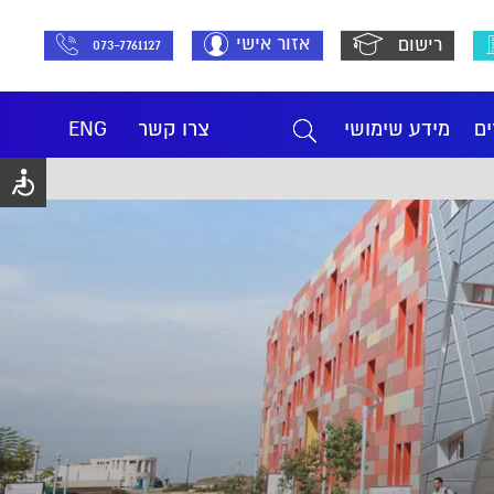
אזור אישי
רישום
073-7761127
ים
מידע שימושי
צרו קשר
ENG