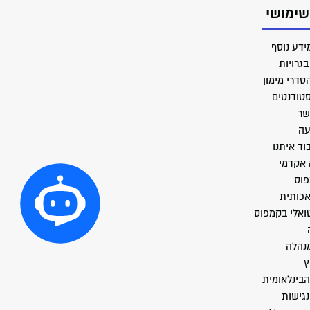
שימושי
ידע נוסף
גרויות
סדרי מימון
סטודנטים
שר
עה
וד איתנו
 אקדמי
פוס
אכותית
טואלי בקמפוס
מנהלה
ץ
הבינלאומית
גישות