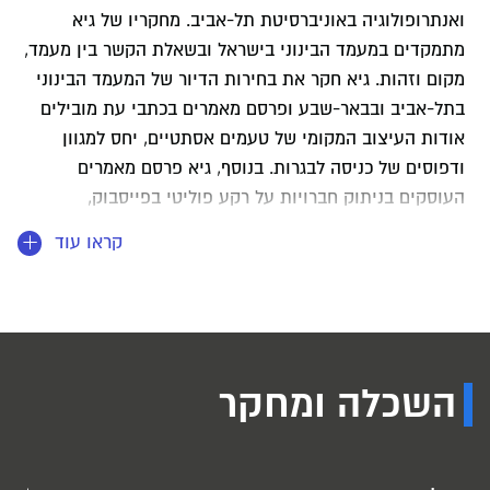
ואנתרופולוגיה באוניברסיטת תל-אביב
.
מחקריו של גיא
מתמקדים במעמד הבינוני בישראל ובשאלת הקשר בין מעמד,
מקום וזהות. גיא חקר את בחירות הדיור של המעמד הבינוני
בתל-אביב ובבאר-שבע ופרסם מאמרים בכתבי עת מובילים
אודות העיצוב המקומי של טעמים אסתטיים, יחס למגוון
ודפוסים של כניסה לבגרות. בנוסף, גיא פרסם מאמרים
העוסקים בניתוק חברויות על רקע פוליטי בפייסבוק,
ובמאורעות האלימים של מאי 2021 מפרספקטיבה אורבנית.
קראו עוד
בימים אלה הוא חוקר, ביחד עם פרופ' אורי שוורץ קבוצות
פייסבוק במרחב המעורב של העיר יפו. במכללה מלמד גיא
קורסים שונים בחשיבה סוציולוגית, סוציולוגיה של החינוך
ומסלול החיים, סוציולוגיה של מבוגרים-צעירים ועוד.
השכלה ומחקר