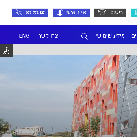
אזור אישי
רישום
073-7761127
ים
מידע שימושי
צרו קשר
ENG