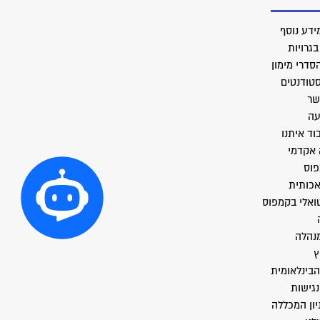
ידע נוסף
גרויות
סדרי מימון
סטודנטים
שר
עה
וד איתנו
 אקדמי
פוס
אכותית
טואלי בקמפוס
מנהלה
ץ
הבינלאומית
גישות
יון המכללה