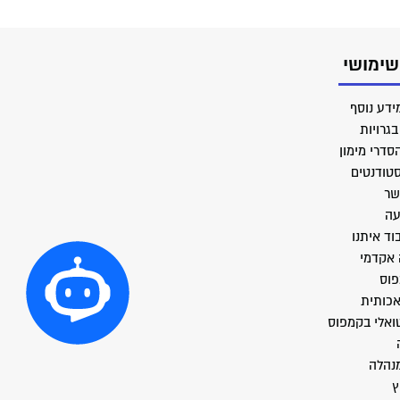
שימושי
ידע נוסף
גרויות
סדרי מימון
סטודנטים
שר
עה
וד איתנו
 אקדמי
פוס
אכותית
טואלי בקמפוס
מנהלה
ץ