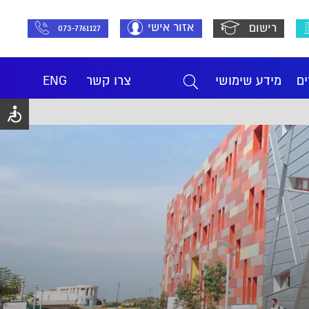
אזור אישי
רישום
073-7761127
ים
מידע שימושי
צרו קשר
ENG