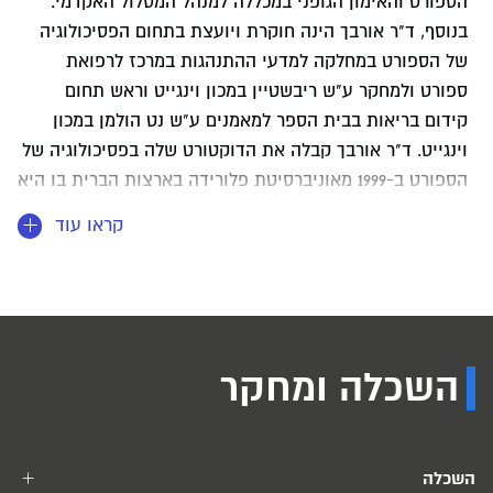
הספורט והאימון הגופני במכללה למנהל המסלול האקדמי.
בנוסף, ד"ר אורבך הינה חוקרת ויועצת בתחום הפסיכולוגיה
של הספורט במחלקה למדעי ההתנהגות במרכז לרפואת
ספורט ולמחקר ע"ש ריבשטיין במכון וינגייט וראש תחום
קידום בריאות בבית הספר למאמנים ע"ש נט הולמן במכון
וינגייט. ד"ר אורבך קבלה את הדוקטורט שלה בפסיכולוגיה של
הספורט ב-1999 מאוניברסיטת פלורידה בארצות הברית בו היא
התמחתה בתחום ביצוע מיטבי תחת גורמי לחץ משתנים. ד"ר
קראו עוד
אורבך עבדה כמרצה מן המניין במחלקה למדעי הספורט
באוניברסיטת סאלם, מסצ'וסטס, ארצות הברית. כחלק
מעבודתה האקדמאית, ד"ר אורבך פרסמה 3 ספרים, 19 פרקים
בספרות מקצועית, כ-40 מאמרים במגזינים יוקרתיים (peer-
review), והציגה בכנסים בארץ ובעולם בתחום פסיכולוגיית
השכלה ומחקר
הספורט וקידום בריאות. קו המחקר העיקרי שלה מתרכז
באימון מנטאלי, הקשר בין לחץ ורמת ביצוע, והכנה מנטאלית
בשילוב עם משוב ביולוגי. בנוסף, ד"ר אורבך מובילה מחקרים
בתחום מוטיבציית צעירים בספורט (דגש על בנות) ומעבירה
השכלה