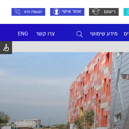
אזור אישי
רישום
073-7761127
ים
מידע שימושי
צרו קשר
ENG