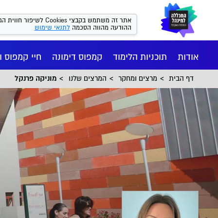
אתר זה משתמש בקבצי kies
ההודעה מהווה הסכמה
לתנאי שימוש
אודות
תוכניות הלימוד
קמפוס דימונה
חיי קמפוס ו
דף הבית
מרצים ומחקר
המרצים שלנו
מוניקה פרנקל
חיי הקמפ
רישום ומי
הסיפור של
מנהל עסקי
המכון הי
יישומי