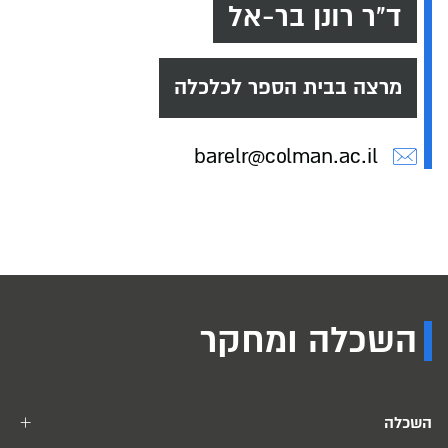
ד"ר רונן בר-אל
מרצה בבית הספר לכלכלה
barelr@colman.ac.il
השכלה ומחקר
השכלה