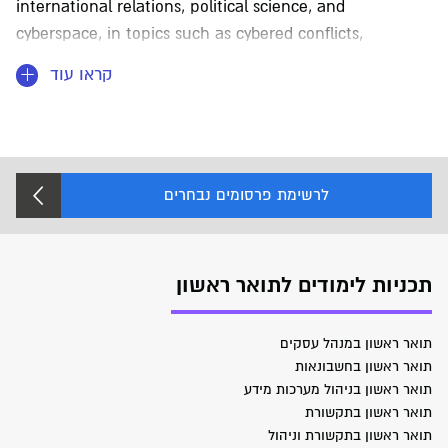
international relations, political science, and
cyberspace, in topics such as cybered conflicts,
cyberwarfare, cyber threats, and nation-state cyber
קראו עוד
actors.
Dr. Pavel has served as a keynote speaker at
international conferences; has been interviewed as an
לרשימת פרסומים נבחרים
expert cyber for major media outlets.
Dr. Pavel holds a PhD in Middle Eastern Studies from
Bar-Ilan University, Israel (Dissertation: “Changes in
תכניות לימודים לתואר ראשון
Governmental Restrictions over the Use of Internet in
Syria, Egypt, Saudi Arabia and the United Arab
תואר ראשון במנהל עסקים
Emirates between the Years 2002 – 2005”).
תואר ראשון בחשבונאות
תואר ראשון בניהול מערכות מידע
תואר ראשון בתקשורת
תואר ראשון בתקשורת וניהול