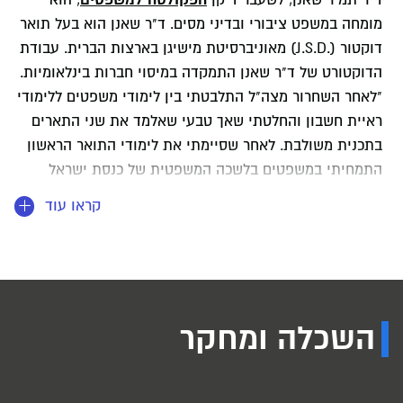
מומחה במשפט ציבורי ובדיני מסים. ד"ר שאנן הוא בעל תואר
דוקטור (.J.S.D) מאוניברסיטת מישיגן בארצות הברית. עבודת
הדוקטורט של ד"ר שאנן התמקדה במיסוי חברות בינלאומיות.
"לאחר השחרור מצה"ל התלבטתי בין לימודי משפטים ללימודי
ראיית חשבון והחלטתי שאך טבעי שאלמד את שני התארים
בתכנית משולבת. לאחר שסיימתי את לימודי התואר הראשון
התמחיתי במשפטים בלשכה המשפטית של כנסת ישראל
ולאחר מכן התמחיתי בחשבונאות במשרד רואי החשבון ארנסט
קראו עוד
אנד יאנג E&Y. קיבלתי החלטה לפנות לאקדמיה כדי להקדיש
עצמי למחקר בתחומי המשפט הציבורי ובחרתי להתמקד
בדיני המס. במהלך לימודי תואר שלישי במשפטים
באוניברסיטה העברית בירושלים הוזמנתי להמשיך את עבודת
המחקר שעליה שקדתי באוניברסיטת מישיגן. עם סיום לימודיי
השכלה ומחקר
במישיגן עבדתי מספר שנים במשרד עורכי דין מוביל בניו-יורק
והחלטתי לחזור לישראל לאקדמיה, שבה אני מוצא עניין רב".