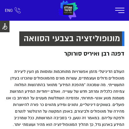
ENG
אזור אישי
חפש כל דבר
רישום ומידע
אודות
תוכניות הלימוד
קמפוס דימונה
חיי ק
מונופוליזציה בצבעי הסוואה
דפנה רבן ואיריס סורוקר
העולם הדיגיטלי מזמן אפשרויות מתוחכמות ומוסוות מן העין ליצירת
מונופולים גדולים ועוצמתיים, עשרות מונים מהמונופולים שהכרנו בעידן
התעשייתי. מה שמכונה "מהפכת המידע" מתואר בהתרגשות המלווה
צמיחה כלכלית ומרחב חדש של עשייה. ואולם ייחודיות המידע המרושת
משמנת מנוע אנטי-תחרותי, ומזמינה השתלטות מעטים על המרחב בו אנו
פועלים. בשווקים דיגיטליים, נתונים ומידע מהווים כר פורה להיווצרות
מהירה של מונופולים ולביצורם, באופן המקשה על הרגולטור לנטרם
ולפקח עליהם. במאמר זה נטען, כי בסביבה המרושתת, ככל שמרכיב
המידע בארגון גדל, כך תהליך המונופוליזציה הוא מהיר ועוצמתי יותר.