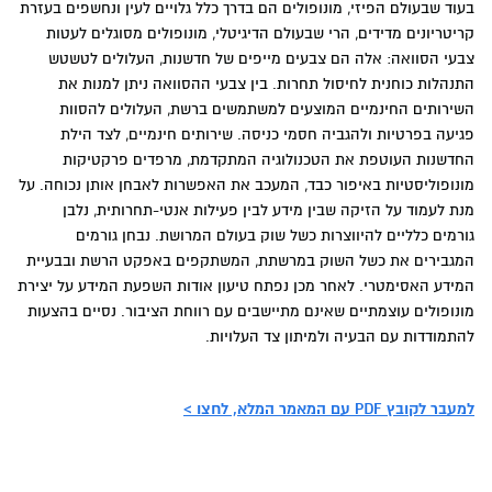
בעוד שבעולם הפיזי, מונופולים הם בדרך כלל גלויים לעין ונחשפים בעזרת
קריטריונים מדידים, הרי שבעולם הדיגיטלי, מונופולים מסוגלים לעטות
צבעי הסוואה: אלה הם צבעים מייפים של חדשנות, העלולים לטשטש
התנהלות כוחנית לחיסול תחרות. בין צבעי ההסוואה ניתן למנות את
השירותים החינמיים המוצעים למשתמשים ברשת, העלולים להסוות
פגיעה בפרטיות ולהגביה חסמי כניסה. שירותים חינמיים, לצד הילת
החדשנות העוטפת את הטכנולוגיה המתקדמת, מרפדים פרקטיקות
מונופוליסטיות באיפור כבד, המעכב את האפשרות לאבחן אותן נכוחה. על
מנת לעמוד על הזיקה שבין מידע לבין פעילות אנטי-תחרותית, נלבן
גורמים כלליים להיווצרות כשל שוק בעולם המרושת. נבחן גורמים
המגבירים את כשל השוק במרשתת, המשתקפים באפקט הרשת ובבעיית
המידע האסימטרי. לאחר מכן נפתח טיעון אודות השפעת המידע על יצירת
מונופולים עוצמתיים שאינם מתיישבים עם רווחת הציבור. נסיים בהצעות
להתמודדות עם הבעיה ולמיתון צד העלויות.
למעבר לקובץ PDF עם המאמר המלא, לחצו >