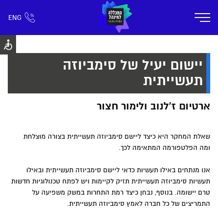
ENG
אזור אישי
חפש כל דבר
רישום ומידע
אודות
תוכניות הלימוד
קמפוס דימונה
חיי ק
יישום יעיל של סימביוזה
תעשייתית
ארטיום ז'לנוב ולימור חצור
שאלת המחקר היא כיצד ליישם סימביוזה תעשייתית בצורה מוצלחת
ומה הפלטפורמה המתאימה לכך.
אנו מנתחים באילו תעשיות כדאי ליישם סימביוזה תעשייתית ובאילו
תעשיות סימביוזה תעשייתית תזיק לקיימות ויש לפתח טכנולוגיות חדשות
טרם יישומה. בנוסף, נבחן כיצד רמת התחרות במשק משפיעה על
התמריצים של כל חברה לאמץ סימביוזה תעשייתית.