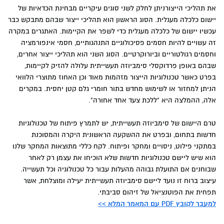
את תהליכי הייצורניתן לחלק לשני סוגים עיקריים מבחינת הכדאיות של
יישום כלכלה מעגלית. הסוג הראשון הוא תהליכי ייצור שבהם מתבקש כבר
עכשיו יישום של כלכלה מעגלית כדי לשפר את הקיימות. האתגרים במקרה
זה עשויים להיות חסמים פסיכולוגיים התנהגותיים, חסמי אינפורמציה
וחסמים רגולטוריים וביורוקרטיים. הסוג השני הוא תהליכי ייצור אחרים,
שבהם באופן פרדוקסלי סימביוזה תעשייתית עלולה להזיק לקיימות,
בפרט כאשר טכנולוגיות הייצור מזהמות מאוד וכן האחוז מתוצרי הלוואי
הניתן למחזור או לשימוש מחדש בתור חומרי גלם קטן יחסית. במקרים
אלה, ההמלצה היא "ללכת צעד אחד אחורה".
טרם היישום של סימביוזה תעשייתית, יש לתמרץ פיתוח של טכנולוגיות
חדשות בתחום, ובפרט את ההשקעה הראשונית היקרה והמסוכנת
במתקני פילוט, ניסויים ומחקר ופיתוח. לקח כללי מתוצאות המחקר שלנו
הוא שיש ליישם טכנולוגיות חדשות שלא הוכיחו את עצמן רק לאחר
שבוחנים אם התועלת גבוהה מהעלות עבור כל טכנולוגיה וכל תעשייה.
עיצוב ברוח זו נועד ליישם סימביוזה תעשייתית יעילה ומוצלחת, אשר
תפחית את הפוטנציאל של זיהום סביבתי.
למעבר לקובץ PDF עם המאמר המלא >>