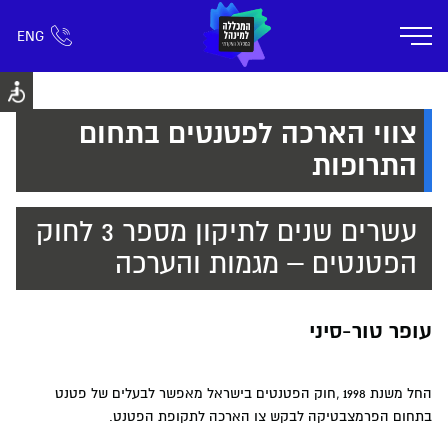
ENG
אזור אישי
חפש כל דבר
רישום ומידע
אודות
תוכניות הלימוד
קמפוס דימונה
חיי ק
צווי הארכה לפטנטים בתחום
התרופות
עשרים שנים לתיקון מספר 3 לחוק
הפטנטים – מגמות והערכה
עופר טור-סיני
החל משנת 1998 ,חוק הפטנטים בישראל מאפשר לבעלים של פטנט
בתחום הפרמצבטיקה לבקש צו הארכה לתקופת הפטנט.