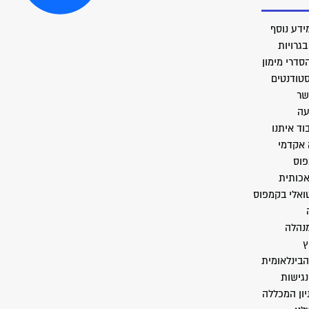
ידע נוסף
גרויות
סדרי מימון
סטודנטים
שר
עה
וד איתנו
 אקדמי
פוס
אכותית
טואלי בקמפוס
מנהלה
ץ
הבינלאומית
גישות
יון המכללה