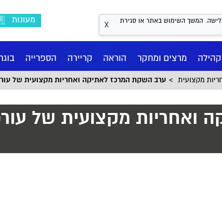
מעונות
Coo לשיפור חווית הגלישה. המשך השימוש באתר או סגירת
X
קהילה
מרצים ומחקר
הוראה
קריירה
הספרייה
בוגר
ריות מקצועית
ערב השקת המרכז לאתיקה ואחריות מקצועית של עורכי ד
ואחריות מקצועית של עורכי
וס
דע
נו
ם BA
שראלי למשפט פלילי
אגף קשרי חוץ
מחשבון בגרויות
מדעי ההתנהגות BA
המרכז לאתיקה ואחריות
מרכז העצמה - חיבוק עוטף