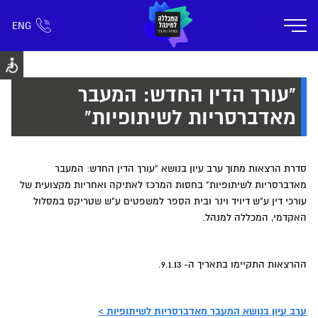
ENG
אזור אישי
חפש כל דבר
רישום ומידע
אודות
תוכניות הלימוד
קמפוס דימונה
חיי ק
"עורך הדין החדש: המעבר
מאדברסריות לשיתופיות"
סדרת הרצאות מתוך ערב עיון בנושא "עורך הדין החדש: המעבר
מאדברסריות לשיתופיות" בחסות המרכז לאתיקה ואחריות מקצועית של
עורכי דין ע"ש דיויד וינר ובית הספר למשפטים ע"ש שטריקס במסלול
האקדמי, המכללה למנהל.
ההרצאות התקיימו בתאריך ה- 9.1.13.
ערב עיון בנושא המעבר מאדברסריות לשיתופיות >