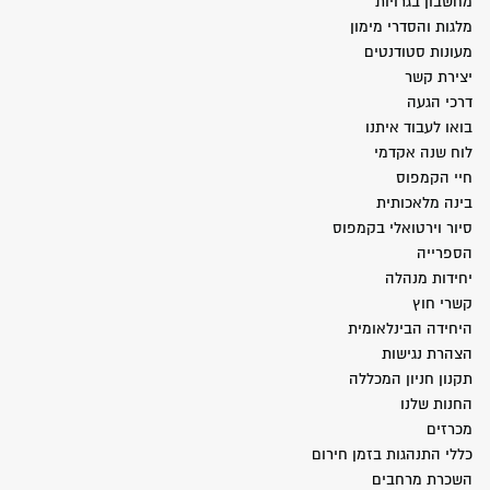
מחשבון בגרויות
מלגות והסדרי מימון
מעונות סטודנטים
יצירת קשר
דרכי הגעה
בואו לעבוד איתנו
לוח שנה אקדמי
חיי הקמפוס
בינה מלאכותית
סיור וירטואלי בקמפוס
הספרייה
יחידות מנהלה
קשרי חוץ
היחידה הבינלאומית
הצהרת נגישות
תקנון חניון המכללה
החנות שלנו
מכרזים
כללי התנהגות בזמן חירום
השכרת מרחבים