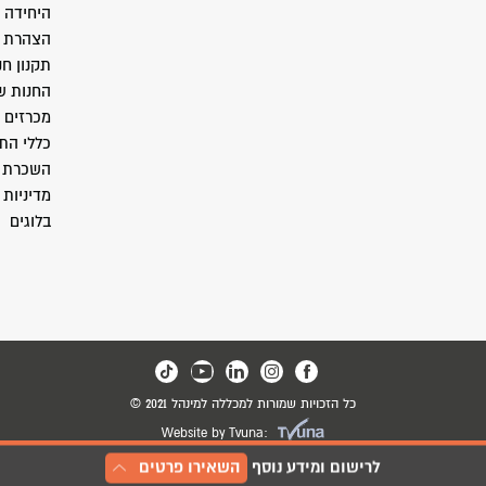
היחידה 
הצהרת נ
תקנון חנ
החנות ש
מכרזים
כללי התנ
השכרת 
מדיניות 
בלוגים
כל הזכויות שמורות למכללה למינהל 2021 ©
Website by Tvuna:
לרישום ומידע נוסף
השאירו פרטים