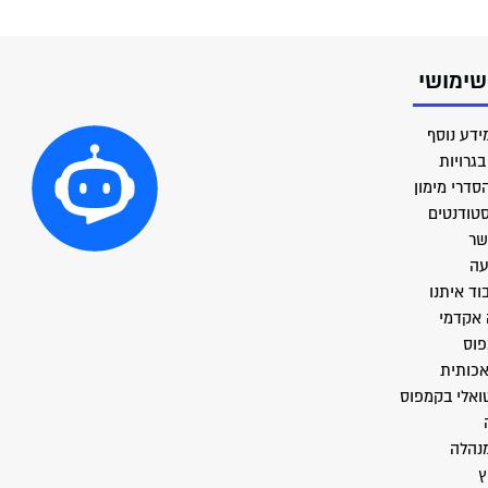
שימושי
ידע נוסף
גרויות
סדרי מימון
סטודנטים
שר
עה
וד איתנו
 אקדמי
פוס
אכותית
טואלי בקמפוס
מנהלה
ץ