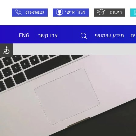
אזור אישי
רישום
073-7761127
ים
מידע שימושי
צרו קשר
ENG