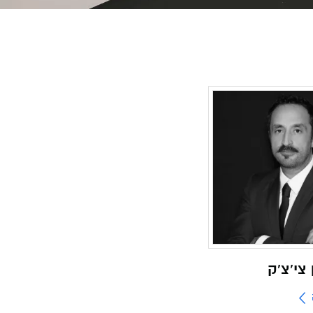
 צי'צ'ק