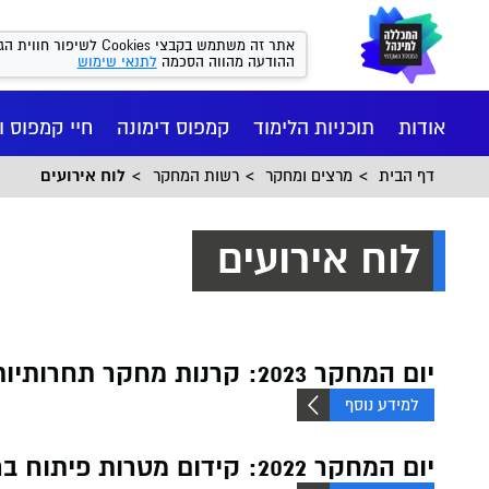
אתר זה משתמש בקבצי kies
ההודעה מהווה הסכמה
לתנאי שימוש
אודות
תוכניות הלימוד
קמפוס דימונה
חיי קמפוס ו
דף הבית
מרצים ומחקר
רשות המחקר
לוח אירועים
לוח אירועים
יום המחקר 2023: קרנות מחקר תחרותיות: המפתח להצלחה
למידע נוסף
יום המחקר 2022: קידום מטרות פיתוח בר-קיימא (SDG)
חיי הקמפ
רישום ומי
הסיפור של
מנהל עסקי
המכון הי