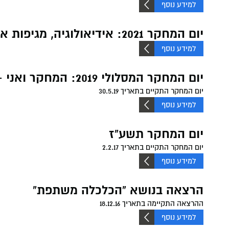
למידע נוסף
יישומי
חשבונאות A
חזון המכ
דיקאנט - 
מרכז חת 
מפגשי היכ
יום המחקר 2021: אידיאולוגיה, מגיפות אחרות ומחקר
והרגולציה
דבר הנשי
מעונות ס
מסלולי לי
ניהול מערכ
המרכז למ
למידע נוסף
וטיפולי
סמסטר אב
כלכלה וניהו
חנות המכ
אקדמיה מ
מרכז דמרי
יום המחקר המסלולי 2019: המחקר ואני - שיח חוקרים
יום המחקר התקיים בתאריך 30.5.19
תקשורת BA
הקתדרה 
בעידן דיג
למידע נוסף
תקשורת וני
יום המחקר תשע"ז
משפטים LLB
יום המחקר התקיים בתאריך 2.2.17
למידע נוסף
חינוך BA
הרצאה בנושא "הכלכלה משתפת"
ההרצאה התקיימה בתאריך 18.12.16
למידע נוסף