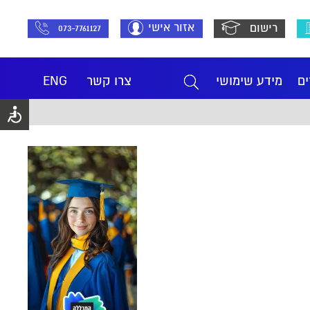
אזור אישי
רישום
073-7761127
ים
מידע שימושי
צרו קשר
ENG