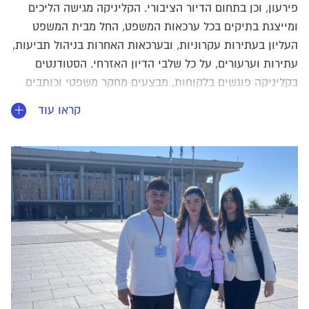
פירעון, וכן בתחום הדיור הציבורי. הקליניקה מגישה הליכים
ומייצגת בתיקים בכל ערכאות המשפט, החל מבית המשפט
העליון בעתירות עקרוניות, ובערכאות האחרות בניהול תביעות,
עתירות וערעורים, על כל שלבי הדיון האזרחי. הסטודנטים
בקליניקה פוגשים בלקוחות, מבצעים מחקר משפטי וכותבים
כתבי בי-דין כגון כתבי תביעה והגנה, בקשות ביניים, תצהירים,
קראו עוד
סיכומים, ערעורים וכיו"ב.
הקליניקה אף פועלת בשדות פעולה נוספים כגון קידום יוזמות
חקיקה, במסגרתן הסטודנטים מבצעים מחקר משפטי, כותבים
הצעות חוק, נפגשים עם חברי כנסת ומקדמים את הצעות
החוק תוך השתתפות פעילה בוועדות הכנסת מומלץ להעביר
תמונה חדשה באיכות טובה.