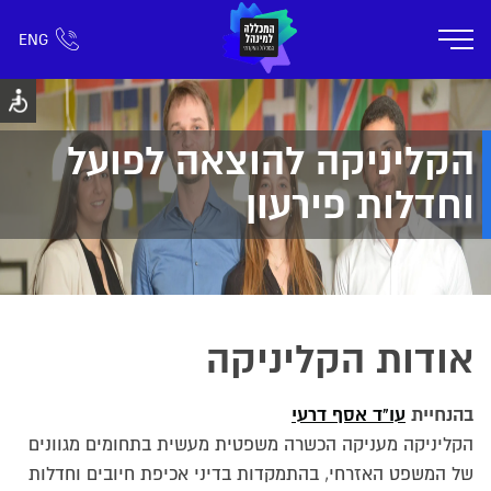
ENG
אזור אישי
חפש כל דבר
רישום ומידע
אודות
תוכניות הלימוד
קמפוס דימונה
חיי ק
הקליניקה להוצאה לפועל
וחדלות פירעון
אודות הקליניקה
בהנחיית
עו"ד אסף דרעי
הקליניקה מעניקה הכשרה משפטית מעשית בתחומים מגוונים
של המשפט האזרחי, בהתמקדות בדיני אכיפת חיובים וחדלות