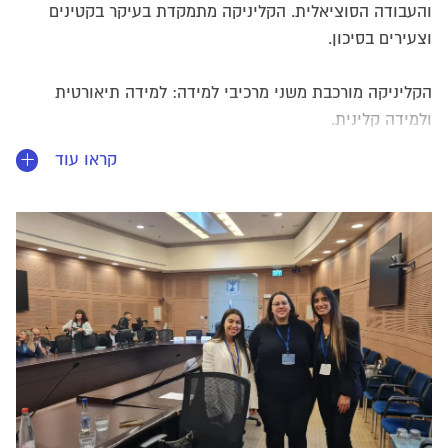
והעבודה הסוציאלית. הקליניקה מתמקדת בעיקר בקטינים
וצעירים בסיכון.
הקליניקה מורכבת משני מרכיבי למידה: למידה תיאורטית
ולמידה קלינית.
במסגרת הלמידה התיאורטית הסטודנטים לומדים על ממשקים
קראו עוד
טיפוליים, סוציאליים ומשפטיים, בפרט בעבודה עם נוער
וצעירים בסיכון, וכן על סוגיות הקשורות לייצוג נוער בהליכים
משפטיים שונים.
במסגרת הלמידה הקלינית, הסטודנטים פועלים בשלושה
אפיקים:
פרויקטים סוציו-משפטיים (בשנת הלימודים תשפ"ג נושא
מרכזי לפרויקטים היה המשבר במערכת הרווחה) כגון:
עריכת מחקרי שטח וכתיבת ניירות עמדה, ארגון כנסים
וימי עיון, קידום שינוי מדיניות ועוד.