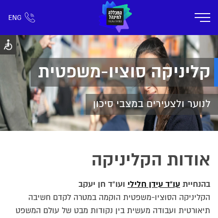
ENG
אזור אישי
חפש כל דבר
רישום ומידע
אודות
תוכניות הלימוד
קמפוס דימונה
חיי ק
קליניקה סוציו-משפטית
לנוער ולצעירים במצבי סיכון
אודות הקליניקה
בהנחיית
עו"ד עידן חלילי
ועו"ד חן יעקב
הקליניקה הסוציו-משפטית הוקמה במטרה לקדם חשיבה
תיאורטית ועבודה מעשית בין נקודות מבט של עולם המשפט