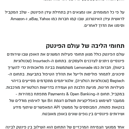
על פי כל המומחים, אנו נמצאים רק בתחילת עידן הפינטק - שלב המקביל
לראשית עידן האינטרנט, שבו קמו חברות כמו eBay, Yahoo, ו-Amazon
וסימנו את הדרך לאחרים.
תחומי הליבה של עולם הפינטק
עולם הפינטק כולל מגוון תחומי פעילות המשנים את האופן שבו שירותים
פיננסיים ניתנים לצרכנים ולעסקים. בתחום ה-Insurtech (טכנולוגיות
ביטוח), חברות כמו Lemonade משתמשות בבינה מלאכותית כדי להעריך
סיכונים, לתמחר פוליסות ולייעל את תהליך הטיפול בתביעות. בתחום ה-
Regtech (טכנולוגיות רגולציה), אלגוריתמים מתקדמים מסייעים בזיהוי
פעילויות חריגות, מניעת הלבנת הון ועמידה בדרישות רגולטוריות מורכבות.
במקביל, תחום ה-Payments & Open Banking מתפתח במהירות -
ממעבר לשימוש באפליקציות תשלום דוגמת Bit ועד לאימוץ מודלים של
בנקאות פתוחה, המבוססים על ממשקי API המאפשרים שיתוף מידע
ושירותים פיננסיים בין גופים שונים באופן מאובטח.
אחד ממנועי הצמיחה המרכזיים של התחום הוא השילוב בין פינטק לבינה