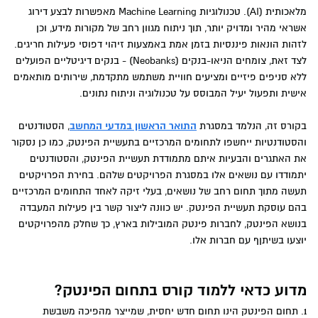
מלאכותית (AI). טכנולוגיות Machine Learning מאפשרות לבצע דירוג
אשראי מהיר ומדויק יותר, תוך ניתוח מגוון רחב של מקורות מידע, וכן
לזהות הונאות פיננסיות בזמן אמת באמצעות זיהוי דפוסי פעילות חריגים.
לצד זאת, צומחים הניאו-בנקים (Neobanks) - בנקים דיגיטליים הפועלים
ללא סניפים פיזיים ומציעים חוויית משתמש מתקדמת, שירותים מותאמים
אישית ותפעול יעיל המבוסס על טכנולוגיה וניתוח נתונים.
בקורס זה, הנלמד במסגרת
התואר הראשון במדעי המחשב
, הסטודנטים
והסטודנטיות ייחשפו לתחומים המרכזיים בתעשיית הפינטק, כמו כן נסקור
את האתגרים והבעיות איתם מתמודדת תעשיית הפינטק, והסטודנטים
יתמודדו עם נושאים אלו במסגרת הפרויקטים שלהם. בחירת הפרויקטים
תעשה מתוך תחום רחב של נושאים, בעלי זיקה לאחד התחומים המרכזיים
בהם עוסקת תעשיית הפינטק. יש כוונה ליצור קשר בין פעילות המעבדה
בנושא הפינטק, לחברות פינטק המובילות בארץ, כך שחלק מהפרויקטים
יוצעו בשיתןף עם חברות אלו.
מדוע כדאי ללמוד קורס בתחום הפינטק?
1. תחום הפינטק הינו תחום חדש יחסית, שמייצר מהפיכה משבשת