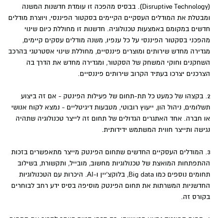
(Disruptive Technology). בבסיס מהפכה זו עומדת חדשנות המשנה
ומבטלת את המודלים העסקיים הקיימים בסקטור הפיננסי, ויוצרת מודלים
חדשים במקומם באמצעות טכנולוגיה. חדשנות זו מחוללת כיום שינוי
מהפכני בסקטור הפיננסי על כל ענפיו, משנה מודלים עסקים קיימים,
מגדירה מחדש שירותים ומוצרים פיננסיים, מחוללת שינוי אסטרטגי בהרכב
השחקנים וחוקי המשחק של הסקטור, ומגדירה מחדש את הדרך בה
הצרכנים יצרכו בעתיד הקרוב שירותים פיננסיים.
2. בקצהו של כמעט כל תת-תחום של פעילות הפינטק - אם זה ביצוע
תשלומים, ניהול הון, ייעוץ רובוטי, מטבעות דיגיטליים - נמצא לקוח אנושי
או חברה. אחד האתגרים הגדולים של תחום זה לייצר טכנולוגיה שתהיה
נגישה ותייצר חווית המשתמש ידידותית.
3. המודלים העסקיים החדשים שתחום הפינטק מייצר מתאפשרים בזכות
ההתפתחות המואצת של טכנולוגיות מחשוב, מובייל, ותקשורת, בשילוב
תחומים נוספים כמו Big data, בלוקצ'יין ו-AI. היכרות עם הטכנולוגיות
החדשניות המשרתות את תחום הפינטק מוסיפה בסיס ידע רחב לבוחרים
בקורס זה.