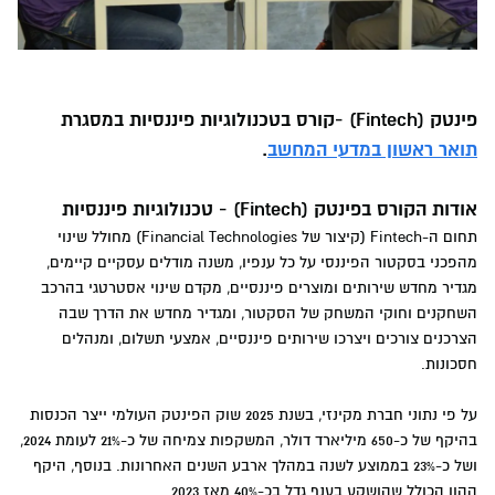
פינטק (Fintech) -קורס בטכנולוגיות פיננסיות במסגרת
תואר ראשון במדעי המחשב
.
אודות הקורס בפינטק (Fintech) - טכנולוגיות פיננסיות
תחום ה-Fintech (קיצור של Financial Technologies) מחולל שינוי
מהפכני בסקטור הפיננסי על כל ענפיו, משנה מודלים עסקיים קיימים,
מגדיר מחדש שירותים ומוצרים פיננסיים, מקדם שינוי אסטרטגי בהרכב
השחקנים וחוקי המשחק של הסקטור, ומגדיר מחדש את הדרך שבה
הצרכנים צורכים ויצרכו שירותים פיננסיים, אמצעי תשלום, ומנהלים
חסכונות.
על פי נתוני חברת מקינזי, בשנת 2025 שוק הפינטק העולמי ייצר הכנסות
בהיקף של כ-650 מיליארד דולר, המשקפות צמיחה של כ-21% לעומת 2024,
ושל כ-23% בממוצע לשנה במהלך ארבע השנים האחרונות. בנוסף, היקף
ההון הכולל שהושקע בענף גדל בכ-40% מאז 2023.