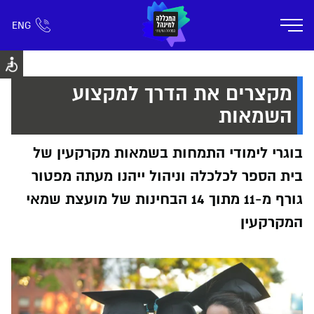
ENG
אזור אישי
חפש כל דבר
רישום ומידע
אודות
תוכניות הלימוד
קמפוס דימונה
חיי ק
מקצרים את הדרך למקצוע
השמאות
בוגרי לימודי התמחות בשמאות מקרקעין של
בית הספר לכלכלה וניהול ייהנו מעתה מפטור
גורף מ-11 מתוך 14 הבחינות של מועצת שמאי
המקרקעין