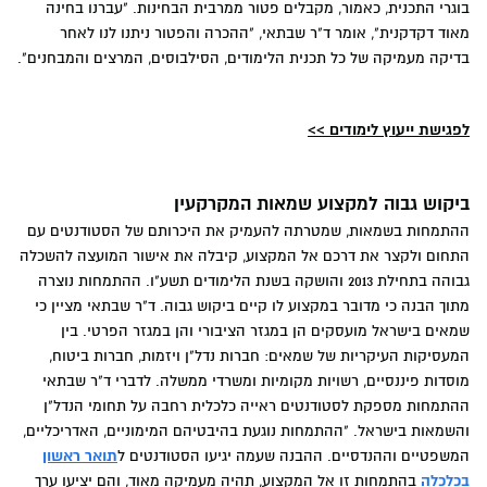
בוגרי התכנית, כאמור, מקבלים פטור ממרבית הבחינות. "עברנו בחינה
מאוד דקדקנית", אומר ד"ר שבתאי, "ההכרה והפטור ניתנו לנו לאחר
בדיקה מעמיקה של כל תכנית הלימודים, הסילבוסים, המרצים והמבחנים".
לפגישת ייעוץ לימודים >>
ביקוש גבוה למקצוע שמאות המקרקעין
ההתמחות בשמאות, שמטרתה להעמיק את היכרותם של הסטודנטים עם
התחום ולקצר את דרכם אל המקצוע, קיבלה את אישור המועצה להשכלה
גבוהה בתחילת 2013 והושקה בשנת הלימודים תשע"ו. ההתמחות נוצרה
מתוך הבנה כי מדובר במקצוע לו קיים ביקוש גבוה. ד"ר שבתאי מציין כי
שמאים בישראל מועסקים הן במגזר הציבורי והן במגזר הפרטי. בין
המעסיקות העיקריות של שמאים: חברות נדל"ן ויזמות, חברות ביטוח,
מוסדות פיננסיים, רשויות מקומיות ומשרדי ממשלה. לדברי ד"ר שבתאי
ההתמחות מספקת לסטודנטים ראייה כלכלית רחבה על תחומי הנדל"ן
והשמאות בישראל. "ההתמחות נוגעת בהיבטיהם המימוניים, האדריכליים,
המשפטיים וההנדסיים. ההבנה שעמה יגיעו הסטודנטים ל
תואר ראשון
בכלכלה
בהתמחות זו אל המקצוע, תהיה מעמיקה מאוד, והם יציעו ערך