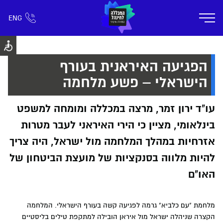
ENG
אזור אישי
חפש כל דבר
רישום ומידע
אודות
תוכניות הלימוד
קמפוס דימונה
חיי ק
הפגיעה האיראנית בעורף
הישראלי – פשע מלחמה
עו"ד ירון זמר, מרצה במכללה ומומחה למשפט
בינלאומי, מציין כי הירי האיראני לעבר מטרות
אזרחיות במהלך המלחמה מול ישראל, היה צריך
להיות מלווה בסנקציות של מועצת הביטחון של
האו"ם
מלחמת "עם כלביא" גרמה לפגיעה קשה בעורף הישראלי. המלחמה
הקצרה שניהלה ישראל מול איראן הובילה למתקפת טילים בליסטיים