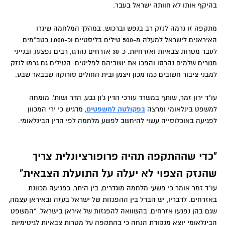
בהיקף אותו לא חוותה ישראל בעבר.
מתקפה זו גרמה לנזק רב בנפש וברכוש. במהלך המלחמה שיגרו
האיראנים לישראל למעלה מ-500 טילים בליסטיים וכ-1,000 כטב"מים
לעבר מטרות צבאיות ואזרחיות. כ-30 אזרחים נהרגו, רבים נפצעו, ובנייני
מגורים שלמים נהרסו והפכו את יושביהם לפליטים. הטילים גם גרמו לנזק
למבני ציבור חשובים כמו מכון ויצמן ובית החולים סורוקה שבבאר שבע.
עו"ד ירון זמר, שותף במשרד עורכי הדין ג'ון גבע, הדר ושות', מומחה
למשפט בינלאומי ומרצה
בפקולטה למשפטים
, מדגיש כי ירי המכוון
לפגיעה באוכלוסייה עשוי להיחשב לפשע מלחמה לפי הדין הבינלאומי.
"כדי שההתקפה תהיה פרופורציונלית צריך
שהנזק הצפוי לא יעלה על התועלת הצבאית"
עו"ד זמר אומר כי פשעי מלחמה מוגדרים, בין היתר, כפגיעה מכוונת
באזרחים. לדבריו, יש הבדל בין ההפגזות של ישראל בעזה ובאיראן עצמה,
שגם בהן נפגעו אזרחים, בהשוואה להפגזות של איראן בישראל. "המשפט
הבינלאומי יוצא מנקודת הנחה כי בהתקפה על מטרות צבאיות לגיטימיות