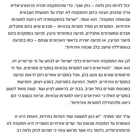
יכול להיות נזק נלווה – נזק אגבי. כדי שההתקפה תהיה פרופורציונלית
צריך שהנזק הצפוי בזמן ההתקפה לא יעלה על התועלת הצבאית
שבאותה התקפה", הוא אומר, "ישראל בהתקפותיה לא כיוונה למטרות
אזרחיות. המטרות הן תמיד מטרות צבאיות – מבנים שיש בהם מחבלים,
מבנים שמשרתים מחבלים, פגיעה במהנדסי גרעין, פגיעה במתקנים בהם
מיוצר הגרעין, או פגיעה ישירה בראשי הארגונים עצמם – כמו בפגיעה
בנאסרללה שישב בלב שכונה אזרחית".
לכן את המתקפה האיראנית כלפי ישראל יש לבחון על פי קריטריון זה,
הוא אומר. "האיראנים כיוונו למטרות צבאיות במקרים מסוימים, ועל פי
פרסומים שונים גם פגעו בהן, אבל במקרים אחרים ניתן לראות פגיעה
במוקדים אזרחיים. למשל, הפגיעה בסורוקה, במכון ויצמן, הפגיעות
בשכונות מגורים בתל אביב, בבת ים, בראשון לציון ועוד. קשה מאוד לטעון
במקרים האלו כי האיראנים כיוונו למטרות צבאיות, ונראה בעצם כי הם
כיוונו מלכתחילה למטרות אזרחיות".
עו"ד זמר מוסיף: "יש כאן למעשה שתי הפרות נפרדות, האחת היא זו
האוסרת על התקפה מכוונת נגד יעדים אזרחיים והשנייה היא התקפה לא
פרופורציונלית, כלומר כזו אשר מראש צפוי כי תגרום לנזק נלווה רב