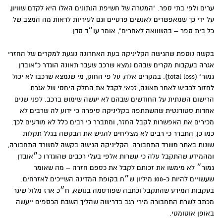
ערים ולפי בתי ספר. "המטרה של חשיפת הנתונים האלו היא לקדם שוויון,
על ידי כך שמאפשרים לאנשים פרטיים וגם לעיריות לראות מה המצב של
כל בית ספר – בהשוואה לאחרים", אומר עו״ד סדן.
בקשה נוספת שהגישה הקליניקה בעת האחרונה נוגעת למקרים של החזרי
אגרה בעקבות מקרים שבהם נמצא שרכב שעבר תאונה הוגדר כ"אובדן
גמור" (total loss). במקרים אלה, על פי החוק, מי שנמצא שרכבו לא יכול
לחזור לכביש לאחר תאונה, זכאי לקבל את החלק היחסי של אגרת
הרישום השנתית על החודשים שבהם לא יעשה שימוש ברכב. לפני שנים
אחדות סטודנטית שהשתתפה בקליניקה סיפרה כי ידוע לה שרבים לא
מכירים את האפשרות לקבל החזר, ומתברר כי רבים כלל לא מודעים לכך.
כמו כן, התברר כי רבים לא מצליחים להגיש את הבקשה בגלל תקלות
שונות באתר משרד התחבורה. הקליניקה הגישה בקשה למשרד התחבורה,
ומהמידע שהתקבל עלה כי עשרות אלפי בעלי רכבים שהוגדרו כ״אובדן
גמור״ לא מימשו את זכותם לקבל את כספם חזרה – מה שאומר
שעשויים להיות כ-100 מיליון ש״ח בקופת המדינה השייכים לאזרחים.
בעקבות המידע שהתקבל וכתבה שפורסמה בנושא, ח״כ ארז מלול שיגר
מכתב לשרת התחבורה מירי רגב בדרישה שהליך השבת הכספים ייעשה
באופן אוטומטי.