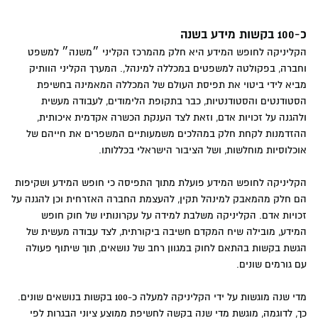
כ-100 בקשות מידע בשנה
הקליניקה לחופש המידע היא חלק מהמרכז הקליני ״משנה״ למשפט
וחברה, בפקולטה למשפטים במכללה למינהל,. המערך הקליני הוותיק
מביא לידי ביטוי את תפיסת העולם של המכללה המאמינה בחשיפת
הסטודנטים והסטודנטיות, כבר בתקופת הלימודים, לעבודה מעשית
ולהגנה על זכויות אדם, וזאת לצד הענקת הכשרה אקדמית איכותית,
ההזדמנות לקחת חלק במהלכים משמעותיים המשפרים את חייהם של
אוכלוסיות מוחלשות, ושל הציבור הישראלי בכללותו.
הקליניקה לחופש המידע פועלת מתוך התפיסה כי חופש המידע ושקיפות
הם חלק מהמאבק למינהל תקין, להעצמת החברה האזרחית וכן להגנה על
זכויות אדם. הקליניקה משלבת למידה על עקרונותיו של חוק חופש
המידע, מובילה שיח המקדם חשיבה ביקורתית, לצד עבודה מעשית של
הגשת בקשות בהתאם לחוק במגוון רחב של נושאים, תוך שיתוף פעולה
עם גורמים שונים.
מדי שנה מוגשות על ידי הקליניקה למעלה כ-100 בקשות בנושאים שונים.
כך, לדוגמה, מוגשת מדי שנה בקשה לחשיפת ממוצע ציוני הבגרות לפי