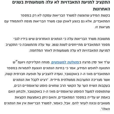
התקציב למניעת התאבדויות לא עלה משמעותית בשנים
האחרונות
בקשת המידע שהוגשה למשרד הבריאות עסקה לא רק במספר
המתאבדים, אלא גם בנוגע לאופן שבו משרד הבריאות מנסה להתמודד עם
מציאות זו.
מתשובת משרד הבריאות עלה כי הנתונים האחרונים שיש בידיו לגבי
מספר המתאבדים מתייחסים לשנת 2022. עוד עלה מהתשובה כי התקציב
למניעת התאבדויות לא עלה משמעותית לאחר המלחמה.
עו"ד אור סדן מרצה ב
פקולטה למשפטים
, מנחה הקליניקה ויועמ״ש
התנועה לחופש המידע, אמר כי בחינת הנתונים הנוגעת לתמורות במספר
המתאבדים מאז ה-7 באוקטובר, נועדה להצביע על תופעה חברתית קשה,
אשר מצריכה התערבות ממשלתית מיידית. "רצינו לקבל את הנתונים
בעקבות השיח הער על הקושי הרב שחווים פוסט טראומתיים רבים,
שהתווספו למעגל הפוסט טראומתיים מאז ה-7 באוקטובר, ולבחון האם
באמת יש עלייה במספר המתאבדים, והאם ניתן באמצעות הקצאת
משאבים נכונה לעזור להם. אבל, כאמור, למשרד הבריאות אין את הנתונים
האלו".