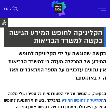
ENG
אזור אישי
חפש כל דבר
רישום ומידע
אודות
תוכניות הלימוד
קמפוס דימונה
חיי ק
הקליניקה לחופש המידע הגישה
בקשה למשרד הבריאות
בקשה שהוגשה על ידי הקליניקה לחופש
המידע של המכללה מעלה כי למשרד הבריאות
אין נתונים עדכניים על מספר המתאבדים מאז
ה-7 באוקטובר
הבקשה, שהוגשה על ידי הסטודנטיות גל ספיר ושלי מלכה
מ
הקליניקה לחופש המידע
במכללה, בשיתוף התנועה לחופש
המידע, היא חלק ממגוון רחב של בקשות אותן הגישה