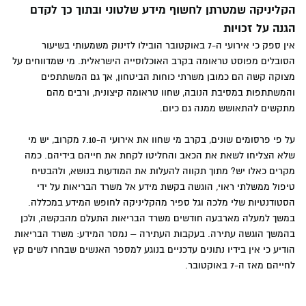
הקליניקה שמטרתן לחשוף מידע שלטוני ובתוך כך לקדם
הגנה על זכויות
אין ספק כי אירועי ה-7 באוקטובר הובילו לזינוק משמעותי בשיעור
הסובלים מפוסט טראומה בקרב האוכלוסייה הישראלית. מי שמדווחים על
מצוקה קשה הם כמובן משרתי כוחות הביטחון, אך גם המשתתפים
והמשתתפות במסיבת הנובה, שחוו טראומה קיצונית, ורבים מהם
מתקשים להתאושש ממנה גם כיום.
על פי פרסומים שונים, בקרב מי שחוו את אירועי ה-7.10 מקרוב, יש מי
שלא הצליחו לשאת את הכאב והחליטו לקחת את חייהם בידיהם. כמה
מקרים כאלו יש? מתוך תקווה להעלות את המודעות בנושא, ולהבטיח
טיפול ממשלתי ראוי, הוגשה בקשת מידע אל משרד הבריאות על ידי
הסטודנטיות שלי מלכה וגל ספיר מהקליניקה לחופש המידע במכללה.
במשך למעלה מארבעה חודשים משרד הבריאות התעלם מהבקשה, ולכן
בהמשך הוגשה עתירה. בעקבות העתירה – נמסר המידע: משרד הבריאות
הודיע כי אין בידיו נתונים עדכניים בנוגע למספר האנשים שבחרו לשים קץ
לחייהם מאז ה-7 באוקטובר.