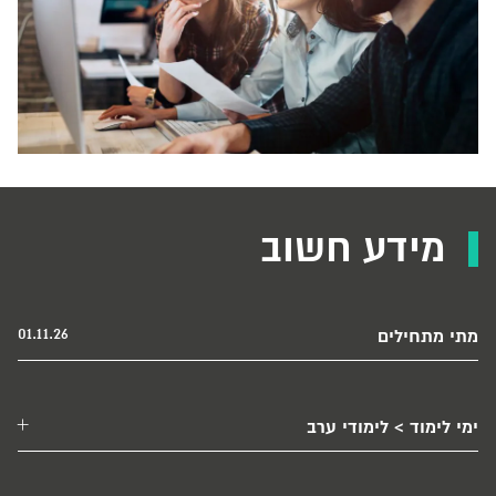
ללומדים וללומדות בה כלים מעשיים ותכנים מגוונים
המאפשרים להם להתעמק ולהתמקצע בתחום. תוכנית
הלימודים מותאמת לסטודנטים וסטודנטיות בעלי קריירה
ומאפשרת לשלב לימודים עם עבודה.
*
משך התכנית - ארבעה סמסטרים
.
תמתגו את עצמכם כמקצוענים
מידע חשוב
תואר מוסמך במיסים MBT יכול להיות אבן דרך חשובה
בהתפתחות הקריירה של רואי חשבון, עורכי דין ויועצי מס.
התוכנית מתאימה למי שרוצים למתג את עצמם כמקצוענים
01.11.26
מתי מתחילים
בתחום המיסים, ולרכוש השכלה מקיפה בתחום מרכזי בעולם
העסקים.
ימי לימוד > לימודי ערב
התוכנית מקנה למוסמכים ולמוסמכות ארגז כלים רחב, המהווה
יתרון במגוון תפקידים במגזר העסקי והציבורי. ארגז כלים זה
מכיל את כל הידע הדרוש בעולם העסקים כיום בתחומי המס