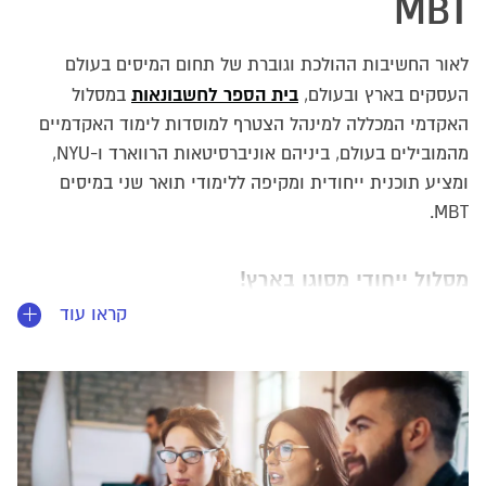
MBT
לאור החשיבות ההולכת וגוברת של תחום המיסים בעולם
בית הספר לחשבונאות
העסקים בארץ ובעולם,
במסלול
האקדמי המכללה למינהל הצטרף למוסדות לימוד האקדמיים
מהמובילים בעולם, ביניהם אוניברסיטאות הרווארד ו-NYU,
ומציע תוכנית ייחודית ומקיפה ללימודי תואר שני במיסים
MBT.
מסלול ייחודי מסוגו בארץ!
תוכנית הלימודים מכשירה את הסטודנטים והסטודנטיות
קראו עוד
כמומחים למיסים באמצעות הקניית בסיס תיאורטי ופרקטי
איתן בכל תחומי המיסוי. התוכנית מספקת ידע עיוני ומעשי
בכל היבטי המס, לרבות מיסוי בינלאומי, מיסוי מקרקעין, מיסוי
שוק ההון, מיסוי היי-טק, מיסוי פנסיוני, הלבנת הון ומס ערך
מוסף. התוכנית, הנלמדת בבית הספר לחשבונאות, מציעה