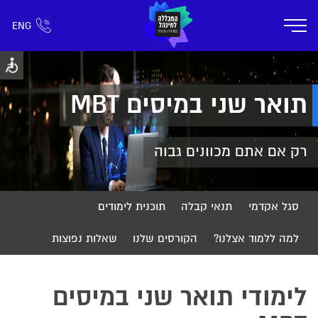
ENG
אזור אישי
חפש כל דבר
רישום ומידע
אודות
תוכניות הלימוד
קמפוס דימונה
חיי ק
תואר שני במיסים MBT
רק אם אתם מכוונים גבוה
סגל אקדמי
תנאי קבלה
תוכנית לימודים
למה ללמוד אצלנו?
הקורסים שלנו
שאלות נפוצות
לימודי תואר שני במיסים