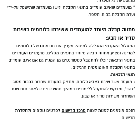
ממוצע של 75 ומעלה.
KPMG, סומך חייקין, לשעבר מנהל המחלקה
* מועמדים שאינם עומדים בתנאי הקבלה יגישו מועמדות שתישקל על-ידי
ועדת הקבלה בבית-הספר.
המקצועית, אגף מע"מ, רשות המיסים.
רו"ח ועו"ד איתי רן
- שותף מיסוי אמריקאי, EY קוסט
מתווה קבלה מיוחד למועמדים ששירתו כלוחמים בשירות
פורר.
סדיר או קבע:
רו"ח ועו"ד גיא כץ
- שותף מיסים, הרצוג פוקס נאמן.
המסלול האקדמי המכללה למינהל מעריך את תרומתם של הלוחמים
למדינה ומציע מתווה קבלה מיוחד בתנאים מקלים. מועמדים העומדים
בתנאי הזכאות יוכלו להתקבל כסטודנטים מן המניין גם אם אינם עומדים
בתנאי הקבלה האוטומטית הרגילים.
תנאי הזכאות:
•
מועמד אשר שירת בצבא כלוחם, מחזיק בתעודת שחרור בכבוד מסוג
"זהב", ומבקש להתקבל ללימודים במהלך חמש שנים שלאחר תום שנת
השחרור משירות סדיר או קבע.
הנכם מוזמנים לפנות לצוות
מרכז הרישום
לפרטים נוספים ולהסדרת
הרישום.